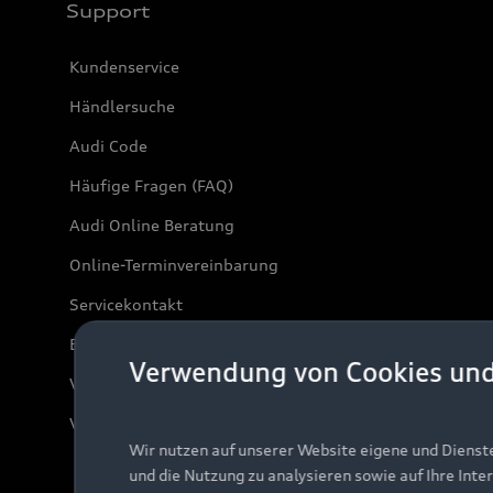
Support
Kundenservice
Händlersuche
Audi Code
Häufige Fragen (FAQ)
Audi Online Beratung
Online-Terminvereinbarung
Servicekontakt
Bordbuch & Bedienungsanleitungen
Verwendung von Cookies un
Verträge kündigen
Vertrag widerrufen
Wir nutzen auf unserer Website eigene und Dienst
und die Nutzung zu analysieren sowie auf Ihre Inte