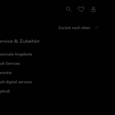
Zurück nach oben
ervice & Zubehör
aisonale Angebote
di Services
arantie
di digital services
yAudi