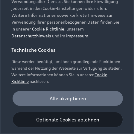
Verwendung aller Dienste. Sie können Ihre Einwilligung
Unternehmen
Audi digital services
jederzeit in den Cookie-Einstellungen widerrufen.
Audi Code
Geschäftskunden
Karriere
Weitere Informationen sowie konkrete Hinweise zur
myAudi
Häufige Fragen (FAQ)
Verwendung Ihrer personenbezogenen Daten finden Sie
Investor Relations
in unserer
Cookie Richtlinie
, unserem
© 2026 AUDI AG. Alle Rechte vorbehalten
Audi Online Beratung
Datenschutzhinweis
und im
Impressum
.
Presse & Media Center
Impressum
Rechtliches
Hinweisgebersystem
Online-Terminvereinbarung
Technische Cookies
Datenschutz
Datenschutzinformation
Cookie-Einstellungen
Servicekontakt
Cookie-Richtlinie
Barrierefreiheit
Diese werden benötigt, um Ihnen grundlegende Funktionen
Audi erleben
Digital Services Act
EU Data Act
während der Nutzung der Webseite zur Verfügung zu stellen.
Bordbuch & Bedienungsanleitungen
Newsletter
Weitere Informationen können Sie in unserer
Cookie
Verträge kündigen
Richtlinie
nachlesen.
Hinweis: Die aktuelle Darstellung und Anordnung der
Vertrag widerrufen
Embleme am Fahrzeug bei allen Abbildungen auf dieser
Analyse und Statistik
Alle akzeptieren
Webseite kann abweichen.
Performance Cookies sammeln Informationen
darüber, wie unsere Webseite genutzt wird (z. B.
Optionale Cookies ablehnen
Anzahl der Besuche, Verweildauer). Diese Cookies
werden zur Optimierung der Webseite verwendet.