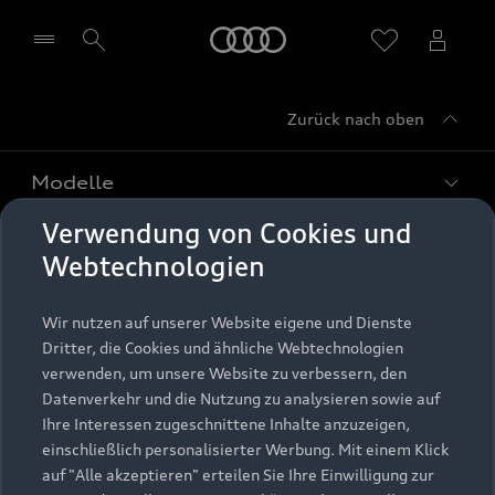
Startseite
Zurück nach oben
Händler wählen
Modelle
Verwendung von Cookies und
Kaufen & leasen
Alle Modelle
Webtechnologien
Modelle vergleichen
Service & Zubehör
Neuwagensuche
Wir nutzen auf unserer Website eigene und Dienste
Elektromodelle
Dritter, die Cookies und ähnliche Webtechnologien
Gebrauchtwagensuche
Support
verwenden, um unsere Website zu verbessern, den
Saisonale Angebote
Plug-in-Hybride
Datenverkehr und die Nutzung zu analysieren sowie auf
Gebrauchtwagen
Audi Services
Ihre Interessen zugeschnittene Inhalte anzuzeigen,
Über Audi
Kundenservice
Finanzierung
einschließlich personalisierter Werbung. Mit einem Klick
Garantie
auf "Alle akzeptieren" erteilen Sie Ihre Einwilligung zur
Händlersuche
Aktionen & Angebote