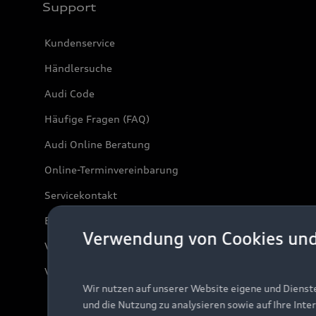
Support
Kundenservice
Händlersuche
Audi Code
Häufige Fragen (FAQ)
Audi Online Beratung
Online-Terminvereinbarung
Servicekontakt
Bordbuch & Bedienungsanleitungen
Verwendung von Cookies un
Verträge kündigen
Vertrag widerrufen
Wir nutzen auf unserer Website eigene und Dienst
und die Nutzung zu analysieren sowie auf Ihre Inte