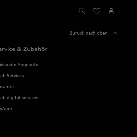
Zurück nach oben
ervice & Zubehör
aisonale Angebote
di Services
arantie
di digital services
yAudi