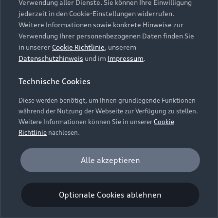
Verwendung aller Dienste. Sie können Ihre Einwilligung
Unternehmen
Audi digital services
jederzeit in den Cookie-Einstellungen widerrufen.
Audi Code
Geschäftskunden
Karriere
Weitere Informationen sowie konkrete Hinweise zur
myAudi
Häufige Fragen (FAQ)
Verwendung Ihrer personenbezogenen Daten finden Sie
Investor Relations
in unserer
Cookie Richtlinie
, unserem
© 2026 AUDI AG. Alle Rechte vorbehalten
Audi Online Beratung
Datenschutzhinweis
und im
Impressum
.
Presse & Media Center
Impressum
Rechtliches
Hinweisgebersystem
Online-Terminvereinbarung
Technische Cookies
Datenschutz
Datenschutzinformation
Cookie-Einstellungen
Servicekontakt
Cookie-Richtlinie
Barrierefreiheit
Diese werden benötigt, um Ihnen grundlegende Funktionen
Audi erleben
Digital Services Act
EU Data Act
während der Nutzung der Webseite zur Verfügung zu stellen.
Bordbuch & Bedienungsanleitungen
Newsletter
Weitere Informationen können Sie in unserer
Cookie
Verträge kündigen
Richtlinie
nachlesen.
Hinweis: Die aktuelle Darstellung und Anordnung der
Vertrag widerrufen
Embleme am Fahrzeug bei allen Abbildungen auf dieser
Analyse und Statistik
Alle akzeptieren
Webseite kann abweichen.
Performance Cookies sammeln Informationen
darüber, wie unsere Webseite genutzt wird (z. B.
Optionale Cookies ablehnen
Anzahl der Besuche, Verweildauer). Diese Cookies
werden zur Optimierung der Webseite verwendet.