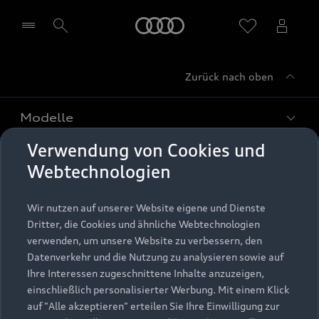
Startseite
Zurück nach oben
Händler wählen
Modelle
Verwendung von Cookies und
Kaufen & leasen
Alle Modelle
Webtechnologien
Modelle vergleichen
Service & Zubehör
Neuwagensuche
Wir nutzen auf unserer Website eigene und Dienste
Elektromodelle
Dritter, die Cookies und ähnliche Webtechnologien
Gebrauchtwagensuche
Support
verwenden, um unsere Website zu verbessern, den
Saisonale Angebote
Plug-in-Hybride
Datenverkehr und die Nutzung zu analysieren sowie auf
Gebrauchtwagen
Audi Services
Ihre Interessen zugeschnittene Inhalte anzuzeigen,
Über Audi
Kundenservice
Finanzierung
einschließlich personalisierter Werbung. Mit einem Klick
Garantie
auf "Alle akzeptieren" erteilen Sie Ihre Einwilligung zur
Händlersuche
Aktionen & Angebote