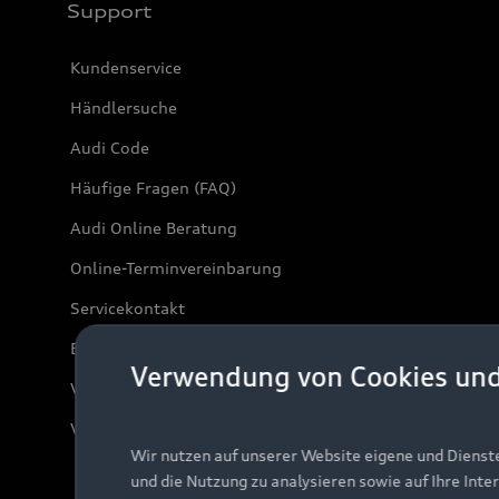
Support
Kundenservice
Händlersuche
Audi Code
Häufige Fragen (FAQ)
Audi Online Beratung
Online-Terminvereinbarung
Servicekontakt
Bordbuch & Bedienungsanleitungen
Verwendung von Cookies un
Verträge kündigen
Vertrag widerrufen
Wir nutzen auf unserer Website eigene und Dienst
und die Nutzung zu analysieren sowie auf Ihre Inte