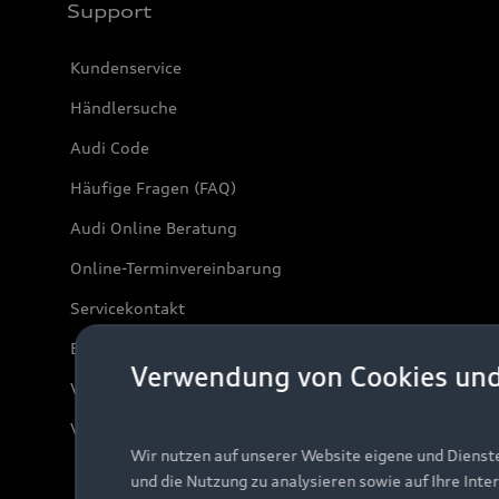
Support
Kundenservice
Händlersuche
Audi Code
Häufige Fragen (FAQ)
Audi Online Beratung
Online-Terminvereinbarung
Servicekontakt
Bordbuch & Bedienungsanleitungen
Verwendung von Cookies un
Verträge kündigen
Vertrag widerrufen
Wir nutzen auf unserer Website eigene und Dienst
und die Nutzung zu analysieren sowie auf Ihre Inte