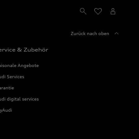
Zurück nach oben
ervice & Zubehör
aisonale Angebote
di Services
arantie
di digital services
yAudi