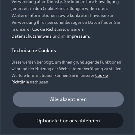
Verwendung aller Dienste. Sie können Ihre Einwilligung
Unternehmen
Audi digital services
jederzeit in den Cookie-Einstellungen widerrufen.
Audi Code
Geschäftskunden
Karriere
Weitere Informationen sowie konkrete Hinweise zur
myAudi
Häufige Fragen (FAQ)
Verwendung Ihrer personenbezogenen Daten finden Sie
Investor Relations
in unserer
Cookie Richtlinie
, unserem
© 2026 AUDI AG. Alle Rechte vorbehalten
Audi Online Beratung
Datenschutzhinweis
und im
Impressum
.
Presse & Media Center
Impressum
Rechtliches
Hinweisgebersystem
Online-Terminvereinbarung
Technische Cookies
Datenschutz
Datenschutzinformation
Cookie-Einstellungen
Servicekontakt
Cookie-Richtlinie
Barrierefreiheit
Diese werden benötigt, um Ihnen grundlegende Funktionen
Audi erleben
Digital Services Act
EU Data Act
während der Nutzung der Webseite zur Verfügung zu stellen.
Bordbuch & Bedienungsanleitungen
Newsletter
Weitere Informationen können Sie in unserer
Cookie
Verträge kündigen
Richtlinie
nachlesen.
Hinweis: Die aktuelle Darstellung und Anordnung der
Vertrag widerrufen
Embleme am Fahrzeug bei allen Abbildungen auf dieser
Analyse und Statistik
Alle akzeptieren
Webseite kann abweichen.
Performance Cookies sammeln Informationen
darüber, wie unsere Webseite genutzt wird (z. B.
Optionale Cookies ablehnen
Anzahl der Besuche, Verweildauer). Diese Cookies
werden zur Optimierung der Webseite verwendet.