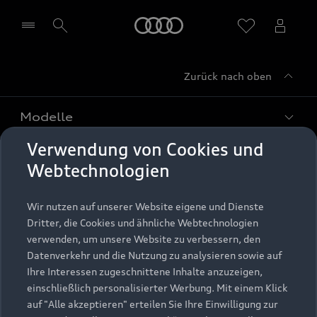
Startseite
Zurück nach oben
Händler wählen
Modelle
Verwendung von Cookies und
Kaufen & leasen
Alle Modelle
Webtechnologien
Modelle vergleichen
Service & Zubehör
Neuwagensuche
Wir nutzen auf unserer Website eigene und Dienste
Elektromodelle
Dritter, die Cookies und ähnliche Webtechnologien
Gebrauchtwagensuche
Support
verwenden, um unsere Website zu verbessern, den
Saisonale Angebote
Plug-in-Hybride
Datenverkehr und die Nutzung zu analysieren sowie auf
Gebrauchtwagen
Audi Services
Ihre Interessen zugeschnittene Inhalte anzuzeigen,
Über Audi
Kundenservice
Finanzierung
einschließlich personalisierter Werbung. Mit einem Klick
Garantie
auf "Alle akzeptieren" erteilen Sie Ihre Einwilligung zur
Händlersuche
Aktionen & Angebote