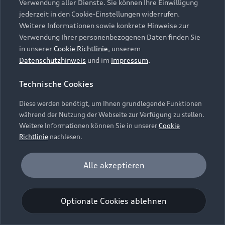
Verwendung aller Dienste. Sie können Ihre Einwilligung
Unternehmen
Audi digital services
jederzeit in den Cookie-Einstellungen widerrufen.
Audi Code
Geschäftskunden
Karriere
Weitere Informationen sowie konkrete Hinweise zur
myAudi
Häufige Fragen (FAQ)
Verwendung Ihrer personenbezogenen Daten finden Sie
Investor Relations
in unserer
Cookie Richtlinie
, unserem
© 2026 AUDI AG. Alle Rechte vorbehalten
Audi Online Beratung
Datenschutzhinweis
und im
Impressum
.
Presse & Media Center
Impressum
Rechtliches
Hinweisgebersystem
Online-Terminvereinbarung
Technische Cookies
Datenschutz
Datenschutzinformation
Cookie-Einstellungen
Servicekontakt
Cookie-Richtlinie
Barrierefreiheit
Diese werden benötigt, um Ihnen grundlegende Funktionen
Audi erleben
Digital Services Act
EU Data Act
während der Nutzung der Webseite zur Verfügung zu stellen.
Bordbuch & Bedienungsanleitungen
Newsletter
Weitere Informationen können Sie in unserer
Cookie
Verträge kündigen
Richtlinie
nachlesen.
Hinweis: Die aktuelle Darstellung und Anordnung der
Vertrag widerrufen
Embleme am Fahrzeug bei allen Abbildungen auf dieser
Analyse und Statistik
Alle akzeptieren
Webseite kann abweichen.
Performance Cookies sammeln Informationen
darüber, wie unsere Webseite genutzt wird (z. B.
Optionale Cookies ablehnen
Anzahl der Besuche, Verweildauer). Diese Cookies
werden zur Optimierung der Webseite verwendet.