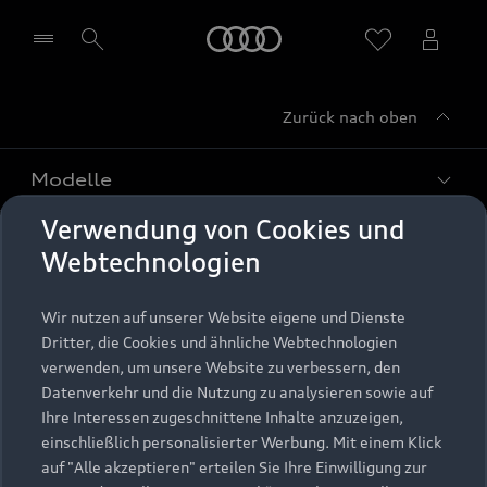
Startseite
Zurück nach oben
Händler wählen
Modelle
Verwendung von Cookies und
Kaufen & leasen
Alle Modelle
Webtechnologien
Modelle vergleichen
Service & Zubehör
Neuwagensuche
Wir nutzen auf unserer Website eigene und Dienste
Elektromodelle
Dritter, die Cookies und ähnliche Webtechnologien
Gebrauchtwagensuche
Support
verwenden, um unsere Website zu verbessern, den
Saisonale Angebote
Plug-in-Hybride
Datenverkehr und die Nutzung zu analysieren sowie auf
Gebrauchtwagen
Audi Services
Ihre Interessen zugeschnittene Inhalte anzuzeigen,
Über Audi
Kundenservice
Finanzierung
einschließlich personalisierter Werbung. Mit einem Klick
Garantie
auf "Alle akzeptieren" erteilen Sie Ihre Einwilligung zur
Händlersuche
Aktionen & Angebote