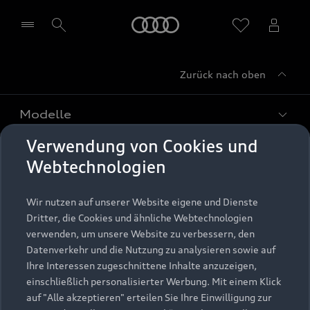
Startseite
Zurück nach oben
Händler wählen
Modelle
Verwendung von Cookies und
Kaufen & leasen
Alle Modelle
Webtechnologien
Modelle vergleichen
Service & Zubehör
Neuwagensuche
Wir nutzen auf unserer Website eigene und Dienste
Elektromodelle
Dritter, die Cookies und ähnliche Webtechnologien
Gebrauchtwagensuche
Support
verwenden, um unsere Website zu verbessern, den
Saisonale Angebote
Plug-in-Hybride
Datenverkehr und die Nutzung zu analysieren sowie auf
Gebrauchtwagen
Audi Services
Ihre Interessen zugeschnittene Inhalte anzuzeigen,
Über Audi
Kundenservice
Finanzierung
einschließlich personalisierter Werbung. Mit einem Klick
Garantie
auf "Alle akzeptieren" erteilen Sie Ihre Einwilligung zur
Händlersuche
Aktionen & Angebote