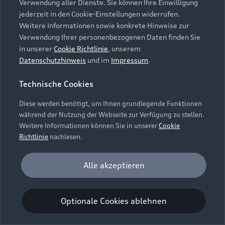
Verwendung aller Dienste. Sie können Ihre Einwilligung
Unternehmen
Audi digital services
jederzeit in den Cookie-Einstellungen widerrufen.
Audi Code
Geschäftskunden
Karriere
Weitere Informationen sowie konkrete Hinweise zur
myAudi
Häufige Fragen (FAQ)
Verwendung Ihrer personenbezogenen Daten finden Sie
Investor Relations
in unserer
Cookie Richtlinie
, unserem
© 2026 AUDI AG. Alle Rechte vorbehalten
Audi Online Beratung
Datenschutzhinweis
und im
Impressum
.
Presse & Media Center
Impressum
Rechtliches
Hinweisgebersystem
Online-Terminvereinbarung
Technische Cookies
Datenschutz
Datenschutzinformation
Cookie-Einstellungen
Servicekontakt
Cookie-Richtlinie
Barrierefreiheit
Diese werden benötigt, um Ihnen grundlegende Funktionen
Audi erleben
Digital Services Act
EU Data Act
während der Nutzung der Webseite zur Verfügung zu stellen.
Bordbuch & Bedienungsanleitungen
Newsletter
Weitere Informationen können Sie in unserer
Cookie
Verträge kündigen
Richtlinie
nachlesen.
Hinweis: Die aktuelle Darstellung und Anordnung der
Vertrag widerrufen
Embleme am Fahrzeug bei allen Abbildungen auf dieser
Analyse und Statistik
Alle akzeptieren
Webseite kann abweichen.
Performance Cookies sammeln Informationen
darüber, wie unsere Webseite genutzt wird (z. B.
Optionale Cookies ablehnen
Anzahl der Besuche, Verweildauer). Diese Cookies
werden zur Optimierung der Webseite verwendet.