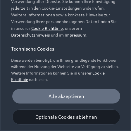
Verwendung aller Dienste. Sie können Ihre Einwilligung
Unternehmen
Audi digital services
jederzeit in den Cookie-Einstellungen widerrufen.
Audi Code
Geschäftskunden
Karriere
Weitere Informationen sowie konkrete Hinweise zur
myAudi
Häufige Fragen (FAQ)
Verwendung Ihrer personenbezogenen Daten finden Sie
Investor Relations
in unserer
Cookie Richtlinie
, unserem
© 2026 AUDI AG. Alle Rechte vorbehalten
Audi Online Beratung
Datenschutzhinweis
und im
Impressum
.
Presse & Media Center
Impressum
Rechtliches
Hinweisgebersystem
Online-Terminvereinbarung
Technische Cookies
Datenschutz
Datenschutzinformation
Cookie-Einstellungen
Servicekontakt
Cookie-Richtlinie
Barrierefreiheit
Diese werden benötigt, um Ihnen grundlegende Funktionen
Audi erleben
Digital Services Act
EU Data Act
während der Nutzung der Webseite zur Verfügung zu stellen.
Bordbuch & Bedienungsanleitungen
Newsletter
Weitere Informationen können Sie in unserer
Cookie
Verträge kündigen
Richtlinie
nachlesen.
Hinweis: Die aktuelle Darstellung und Anordnung der
Vertrag widerrufen
Embleme am Fahrzeug bei allen Abbildungen auf dieser
Analyse und Statistik
Alle akzeptieren
Webseite kann abweichen.
Performance Cookies sammeln Informationen
darüber, wie unsere Webseite genutzt wird (z. B.
Optionale Cookies ablehnen
Anzahl der Besuche, Verweildauer). Diese Cookies
werden zur Optimierung der Webseite verwendet.