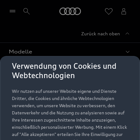
Startseite
Zurück nach oben
Händler wählen
Modelle
Verwendung von Cookies und
Kaufen & leasen
Alle Modelle
Webtechnologien
Modelle vergleichen
Service & Zubehör
Neuwagensuche
Wir nutzen auf unserer Website eigene und Dienste
Elektromodelle
Dritter, die Cookies und ähnliche Webtechnologien
Gebrauchtwagensuche
Support
verwenden, um unsere Website zu verbessern, den
Saisonale Angebote
Plug-in-Hybride
Datenverkehr und die Nutzung zu analysieren sowie auf
Gebrauchtwagen
Audi Services
Ihre Interessen zugeschnittene Inhalte anzuzeigen,
Über Audi
Kundenservice
Finanzierung
einschließlich personalisierter Werbung. Mit einem Klick
Garantie
auf "Alle akzeptieren" erteilen Sie Ihre Einwilligung zur
Händlersuche
Aktionen & Angebote