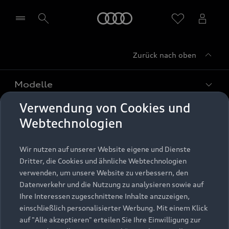
Startseite
Zurück nach oben
Händler wählen
Modelle
Verwendung von Cookies und
Kaufen & leasen
Alle Modelle
Webtechnologien
Modelle vergleichen
Service & Zubehör
Neuwagensuche
Wir nutzen auf unserer Website eigene und Dienste
Elektromodelle
Dritter, die Cookies und ähnliche Webtechnologien
Gebrauchtwagensuche
Support
verwenden, um unsere Website zu verbessern, den
Saisonale Angebote
Plug-in-Hybride
Datenverkehr und die Nutzung zu analysieren sowie auf
Gebrauchtwagen
Audi Services
Ihre Interessen zugeschnittene Inhalte anzuzeigen,
Über Audi
Kundenservice
Finanzierung
einschließlich personalisierter Werbung. Mit einem Klick
Garantie
auf "Alle akzeptieren" erteilen Sie Ihre Einwilligung zur
Händlersuche
Aktionen & Angebote