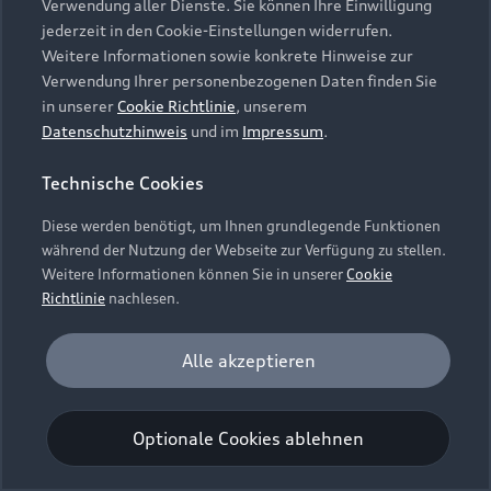
Verwendung aller Dienste. Sie können Ihre Einwilligung
Unternehmen
Audi digital services
jederzeit in den Cookie-Einstellungen widerrufen.
Audi Code
Geschäftskunden
Karriere
Weitere Informationen sowie konkrete Hinweise zur
myAudi
Häufige Fragen (FAQ)
Verwendung Ihrer personenbezogenen Daten finden Sie
Investor Relations
in unserer
Cookie Richtlinie
, unserem
© 2026 AUDI AG. Alle Rechte vorbehalten
Audi Online Beratung
Datenschutzhinweis
und im
Impressum
.
Presse & Media Center
Impressum
Rechtliches
Hinweisgebersystem
Online-Terminvereinbarung
Technische Cookies
Datenschutz
Datenschutzinformation
Cookie-Einstellungen
Servicekontakt
Cookie-Richtlinie
Barrierefreiheit
Diese werden benötigt, um Ihnen grundlegende Funktionen
Audi erleben
Digital Services Act
EU Data Act
während der Nutzung der Webseite zur Verfügung zu stellen.
Bordbuch & Bedienungsanleitungen
Newsletter
Weitere Informationen können Sie in unserer
Cookie
Verträge kündigen
Richtlinie
nachlesen.
Hinweis: Die aktuelle Darstellung und Anordnung der
Vertrag widerrufen
Embleme am Fahrzeug bei allen Abbildungen auf dieser
Analyse und Statistik
Alle akzeptieren
Webseite kann abweichen.
Performance Cookies sammeln Informationen
darüber, wie unsere Webseite genutzt wird (z. B.
Optionale Cookies ablehnen
Anzahl der Besuche, Verweildauer). Diese Cookies
werden zur Optimierung der Webseite verwendet.