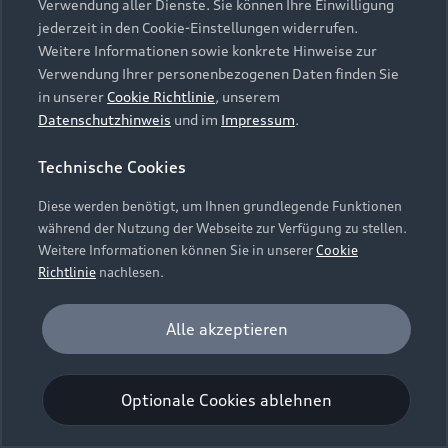
Verwendung aller Dienste. Sie können Ihre Einwilligung
Unternehmen
Audi digital services
jederzeit in den Cookie-Einstellungen widerrufen.
Audi Code
Geschäftskunden
Karriere
Weitere Informationen sowie konkrete Hinweise zur
myAudi
Häufige Fragen (FAQ)
Verwendung Ihrer personenbezogenen Daten finden Sie
Investor Relations
in unserer
Cookie Richtlinie
, unserem
© 2026 AUDI AG. Alle Rechte vorbehalten
Audi Online Beratung
Datenschutzhinweis
und im
Impressum
.
Presse & Media Center
Impressum
Rechtliches
Hinweisgebersystem
Online-Terminvereinbarung
Technische Cookies
Datenschutz
Datenschutzinformation
Cookie-Einstellungen
Servicekontakt
Cookie-Richtlinie
Barrierefreiheit
Diese werden benötigt, um Ihnen grundlegende Funktionen
Audi erleben
Digital Services Act
EU Data Act
während der Nutzung der Webseite zur Verfügung zu stellen.
Bordbuch & Bedienungsanleitungen
Newsletter
Weitere Informationen können Sie in unserer
Cookie
Verträge kündigen
Richtlinie
nachlesen.
Hinweis: Die aktuelle Darstellung und Anordnung der
Vertrag widerrufen
Embleme am Fahrzeug bei allen Abbildungen auf dieser
Analyse und Statistik
Alle akzeptieren
Webseite kann abweichen.
Performance Cookies sammeln Informationen
darüber, wie unsere Webseite genutzt wird (z. B.
Optionale Cookies ablehnen
Anzahl der Besuche, Verweildauer). Diese Cookies
werden zur Optimierung der Webseite verwendet.