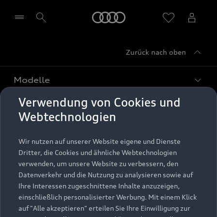
Startseite
Zurück nach oben
Händler wählen
Modelle
Verwendung von Cookies und
Kaufen & leasen
Alle Modelle
Webtechnologien
Modelle vergleichen
Service & Zubehör
Neuwagensuche
Wir nutzen auf unserer Website eigene und Dienste
Elektromodelle
Dritter, die Cookies und ähnliche Webtechnologien
Gebrauchtwagensuche
Support
verwenden, um unsere Website zu verbessern, den
Saisonale Angebote
Plug-in-Hybride
Datenverkehr und die Nutzung zu analysieren sowie auf
Gebrauchtwagen
Audi Services
Ihre Interessen zugeschnittene Inhalte anzuzeigen,
Über Audi
Kundenservice
Finanzierung
einschließlich personalisierter Werbung. Mit einem Klick
Garantie
auf "Alle akzeptieren" erteilen Sie Ihre Einwilligung zur
Händlersuche
Aktionen & Angebote