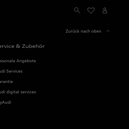
Zurück nach oben
ervice & Zubehör
aisonale Angebote
di Services
arantie
di digital services
yAudi