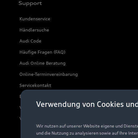
Support
Kundenservice
Händlersuche
Audi Code
Häufige Fragen (FAQ)
Audi Online Beratung
Online-Terminvereinbarung
Servicekontakt
Bordbuch & Bedienungsanleitungen
Verwendung von Cookies un
Verträge kündigen
Vertrag widerrufen
Wir nutzen auf unserer Website eigene und Dienst
und die Nutzung zu analysieren sowie auf Ihre Inte