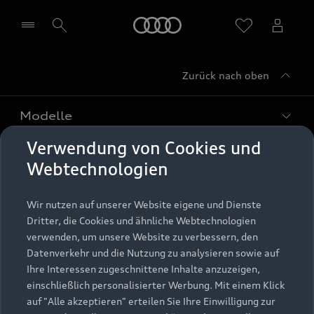
Startseite
Zurück nach oben
Händler wählen
Modelle
Verwendung von Cookies und
Kaufen & leasen
Alle Modelle
Webtechnologien
Modelle vergleichen
Service & Zubehör
Neuwagensuche
Wir nutzen auf unserer Website eigene und Dienste
Elektromodelle
Dritter, die Cookies und ähnliche Webtechnologien
Gebrauchtwagensuche
Support
verwenden, um unsere Website zu verbessern, den
Saisonale Angebote
Plug-in-Hybride
Datenverkehr und die Nutzung zu analysieren sowie auf
Gebrauchtwagen
Audi Services
Ihre Interessen zugeschnittene Inhalte anzuzeigen,
Über Audi
Kundenservice
Finanzierung
einschließlich personalisierter Werbung. Mit einem Klick
Garantie
auf "Alle akzeptieren" erteilen Sie Ihre Einwilligung zur
Händlersuche
Aktionen & Angebote