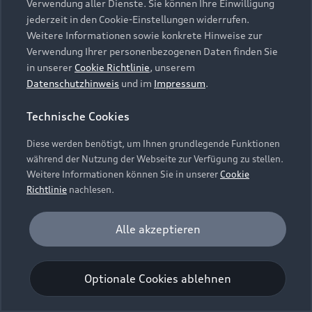
Verwendung aller Dienste. Sie können Ihre Einwilligung
Unternehmen
Audi digital services
jederzeit in den Cookie-Einstellungen widerrufen.
Audi Code
Geschäftskunden
Karriere
Weitere Informationen sowie konkrete Hinweise zur
myAudi
Häufige Fragen (FAQ)
Verwendung Ihrer personenbezogenen Daten finden Sie
Investor Relations
in unserer
Cookie Richtlinie
, unserem
© 2026 AUDI AG. Alle Rechte vorbehalten
Audi Online Beratung
Datenschutzhinweis
und im
Impressum
.
Presse & Media Center
Impressum
Rechtliches
Hinweisgebersystem
Online-Terminvereinbarung
Technische Cookies
Datenschutz
Datenschutzinformation
Cookie-Einstellungen
Servicekontakt
Cookie-Richtlinie
Barrierefreiheit
Diese werden benötigt, um Ihnen grundlegende Funktionen
Audi erleben
Digital Services Act
EU Data Act
während der Nutzung der Webseite zur Verfügung zu stellen.
Bordbuch & Bedienungsanleitungen
Newsletter
Weitere Informationen können Sie in unserer
Cookie
Verträge kündigen
Richtlinie
nachlesen.
Hinweis: Die aktuelle Darstellung und Anordnung der
Vertrag widerrufen
Embleme am Fahrzeug bei allen Abbildungen auf dieser
Analyse und Statistik
Alle akzeptieren
Webseite kann abweichen.
Performance Cookies sammeln Informationen
darüber, wie unsere Webseite genutzt wird (z. B.
Optionale Cookies ablehnen
Anzahl der Besuche, Verweildauer). Diese Cookies
werden zur Optimierung der Webseite verwendet.