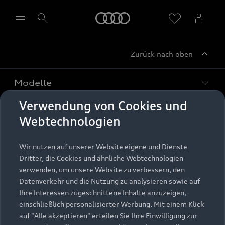
Startseite
Zurück nach oben
Händler wählen
Modelle
Verwendung von Cookies und
Kaufen & leasen
Alle Modelle
Webtechnologien
Modelle vergleichen
Service & Zubehör
Neuwagensuche
Wir nutzen auf unserer Website eigene und Dienste
Elektromodelle
Dritter, die Cookies und ähnliche Webtechnologien
Gebrauchtwagensuche
Support
verwenden, um unsere Website zu verbessern, den
Saisonale Angebote
Plug-in-Hybride
Datenverkehr und die Nutzung zu analysieren sowie auf
Gebrauchtwagen
Audi Services
Ihre Interessen zugeschnittene Inhalte anzuzeigen,
Über Audi
Kundenservice
Finanzierung
einschließlich personalisierter Werbung. Mit einem Klick
Garantie
auf "Alle akzeptieren" erteilen Sie Ihre Einwilligung zur
Händlersuche
Aktionen & Angebote