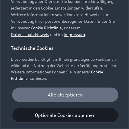
Verwendung aller Dienste. Sie können Ihre Einwilligung
Unternehmen
Audi digital services
jederzeit in den Cookie-Einstellungen widerrufen.
Audi Code
Geschäftskunden
Karriere
Weitere Informationen sowie konkrete Hinweise zur
myAudi
Häufige Fragen (FAQ)
Verwendung Ihrer personenbezogenen Daten finden Sie
Investor Relations
in unserer
Cookie Richtlinie
, unserem
© 2026 AUDI AG. Alle Rechte vorbehalten
Audi Online Beratung
Datenschutzhinweis
und im
Impressum
.
Presse & Media Center
Impressum
Rechtliches
Hinweisgebersystem
Online-Terminvereinbarung
Technische Cookies
Datenschutz
Datenschutzinformation
Cookie-Einstellungen
Servicekontakt
Cookie-Richtlinie
Barrierefreiheit
Diese werden benötigt, um Ihnen grundlegende Funktionen
Audi erleben
Digital Services Act
EU Data Act
während der Nutzung der Webseite zur Verfügung zu stellen.
Bordbuch & Bedienungsanleitungen
Newsletter
Weitere Informationen können Sie in unserer
Cookie
Verträge kündigen
Richtlinie
nachlesen.
Hinweis: Die aktuelle Darstellung und Anordnung der
Vertrag widerrufen
Embleme am Fahrzeug bei allen Abbildungen auf dieser
Analyse und Statistik
Alle akzeptieren
Webseite kann abweichen.
Performance Cookies sammeln Informationen
darüber, wie unsere Webseite genutzt wird (z. B.
Optionale Cookies ablehnen
Anzahl der Besuche, Verweildauer). Diese Cookies
werden zur Optimierung der Webseite verwendet.