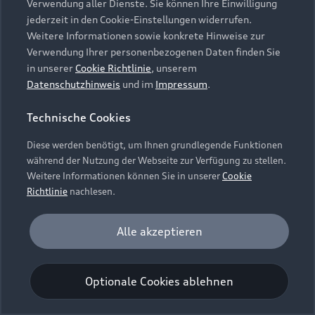
Verwendung aller Dienste. Sie können Ihre Einwilligung
Unternehmen
Audi digital services
jederzeit in den Cookie-Einstellungen widerrufen.
Audi Code
Geschäftskunden
Karriere
Weitere Informationen sowie konkrete Hinweise zur
myAudi
Häufige Fragen (FAQ)
Verwendung Ihrer personenbezogenen Daten finden Sie
Investor Relations
in unserer
Cookie Richtlinie
, unserem
© 2026 AUDI AG. Alle Rechte vorbehalten
Audi Online Beratung
Datenschutzhinweis
und im
Impressum
.
Presse & Media Center
Impressum
Rechtliches
Hinweisgebersystem
Online-Terminvereinbarung
Technische Cookies
Datenschutz
Datenschutzinformation
Cookie-Einstellungen
Servicekontakt
Cookie-Richtlinie
Barrierefreiheit
Diese werden benötigt, um Ihnen grundlegende Funktionen
Audi erleben
Digital Services Act
EU Data Act
während der Nutzung der Webseite zur Verfügung zu stellen.
Bordbuch & Bedienungsanleitungen
Newsletter
Weitere Informationen können Sie in unserer
Cookie
Verträge kündigen
Richtlinie
nachlesen.
Hinweis: Die aktuelle Darstellung und Anordnung der
Vertrag widerrufen
Embleme am Fahrzeug bei allen Abbildungen auf dieser
Analyse und Statistik
Alle akzeptieren
Webseite kann abweichen.
Performance Cookies sammeln Informationen
darüber, wie unsere Webseite genutzt wird (z. B.
Optionale Cookies ablehnen
Anzahl der Besuche, Verweildauer). Diese Cookies
werden zur Optimierung der Webseite verwendet.