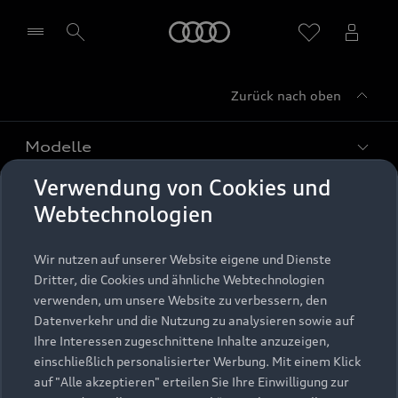
Startseite
Zurück nach oben
Händler wählen
Modelle
Verwendung von Cookies und
Kaufen & leasen
Alle Modelle
Webtechnologien
Modelle vergleichen
Service & Zubehör
Neuwagensuche
Wir nutzen auf unserer Website eigene und Dienste
Elektromodelle
Dritter, die Cookies und ähnliche Webtechnologien
Gebrauchtwagensuche
Support
verwenden, um unsere Website zu verbessern, den
Saisonale Angebote
Plug-in-Hybride
Datenverkehr und die Nutzung zu analysieren sowie auf
Gebrauchtwagen
Audi Services
Ihre Interessen zugeschnittene Inhalte anzuzeigen,
Über Audi
Kundenservice
Finanzierung
einschließlich personalisierter Werbung. Mit einem Klick
Garantie
auf "Alle akzeptieren" erteilen Sie Ihre Einwilligung zur
Händlersuche
Aktionen & Angebote