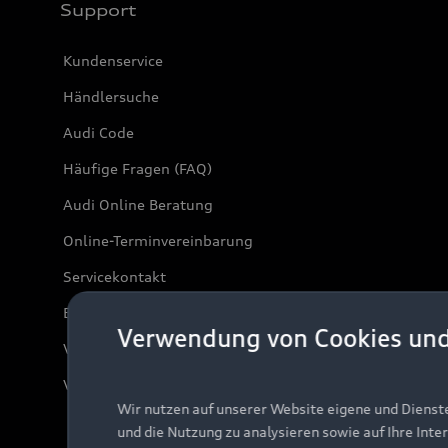
Support
Kundenservice
Händlersuche
Audi Code
Häufige Fragen (FAQ)
Audi Online Beratung
Online-Terminvereinbarung
Servicekontakt
Bordbuch & Bedienungsanleitungen
Verwendung von Cookies un
Verträge kündigen
Vertrag widerrufen
Wir nutzen auf unserer Website eigene und Dienst
und die Nutzung zu analysieren sowie auf Ihre Inte