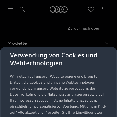
Startseite
Zurück nach oben
Händler wählen
Modelle
Verwendung von Cookies und
Kaufen & leasen
Alle Modelle
Webtechnologien
Modelle vergleichen
Service & Zubehör
Neuwagensuche
Wir nutzen auf unserer Website eigene und Dienste
Elektromodelle
Dritter, die Cookies und ähnliche Webtechnologien
Gebrauchtwagensuche
Support
verwenden, um unsere Website zu verbessern, den
Saisonale Angebote
Plug-in-Hybride
Datenverkehr und die Nutzung zu analysieren sowie auf
Gebrauchtwagen
Audi Services
Ihre Interessen zugeschnittene Inhalte anzuzeigen,
Über Audi
Kundenservice
Finanzierung
einschließlich personalisierter Werbung. Mit einem Klick
Garantie
auf "Alle akzeptieren" erteilen Sie Ihre Einwilligung zur
Händlersuche
Aktionen & Angebote