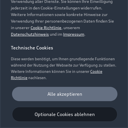
Verwendung aller Dienste. Sie können Ihre Einwilligung
Unternehmen
Audi digital services
jederzeit in den Cookie-Einstellungen widerrufen.
Audi Code
Geschäftskunden
Karriere
Weitere Informationen sowie konkrete Hinweise zur
myAudi
Häufige Fragen (FAQ)
Verwendung Ihrer personenbezogenen Daten finden Sie
Investor Relations
in unserer
Cookie Richtlinie
, unserem
© 2026 AUDI AG. Alle Rechte vorbehalten
Audi Online Beratung
Datenschutzhinweis
und im
Impressum
.
Presse & Media Center
Impressum
Rechtliches
Hinweisgebersystem
Online-Terminvereinbarung
Technische Cookies
Datenschutz
Datenschutzinformation
Cookie-Einstellungen
Servicekontakt
Cookie-Richtlinie
Barrierefreiheit
Diese werden benötigt, um Ihnen grundlegende Funktionen
Audi erleben
Digital Services Act
EU Data Act
während der Nutzung der Webseite zur Verfügung zu stellen.
Bordbuch & Bedienungsanleitungen
Newsletter
Weitere Informationen können Sie in unserer
Cookie
Verträge kündigen
Richtlinie
nachlesen.
Hinweis: Die aktuelle Darstellung und Anordnung der
Vertrag widerrufen
Embleme am Fahrzeug bei allen Abbildungen auf dieser
Analyse und Statistik
Alle akzeptieren
Webseite kann abweichen.
Performance Cookies sammeln Informationen
darüber, wie unsere Webseite genutzt wird (z. B.
Optionale Cookies ablehnen
Anzahl der Besuche, Verweildauer). Diese Cookies
werden zur Optimierung der Webseite verwendet.