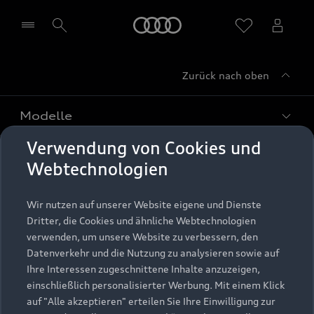
Startseite
Zurück nach oben
Händler wählen
Modelle
Verwendung von Cookies und
Kaufen & leasen
Alle Modelle
Webtechnologien
Modelle vergleichen
Service & Zubehör
Neuwagensuche
Wir nutzen auf unserer Website eigene und Dienste
Elektromodelle
Dritter, die Cookies und ähnliche Webtechnologien
Gebrauchtwagensuche
Support
verwenden, um unsere Website zu verbessern, den
Saisonale Angebote
Plug-in-Hybride
Datenverkehr und die Nutzung zu analysieren sowie auf
Gebrauchtwagen
Audi Services
Ihre Interessen zugeschnittene Inhalte anzuzeigen,
Über Audi
Kundenservice
Finanzierung
einschließlich personalisierter Werbung. Mit einem Klick
Garantie
auf "Alle akzeptieren" erteilen Sie Ihre Einwilligung zur
Händlersuche
Aktionen & Angebote