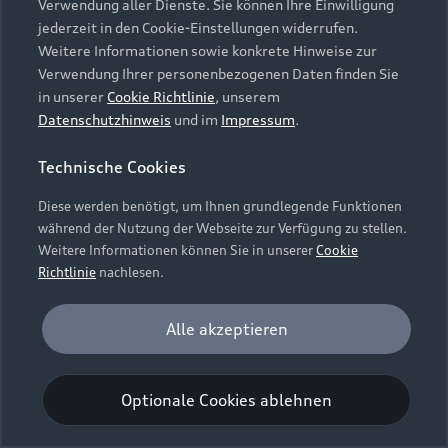
Verwendung aller Dienste. Sie können Ihre Einwilligung
Unternehmen
Audi digital services
jederzeit in den Cookie-Einstellungen widerrufen.
Audi Code
Geschäftskunden
Karriere
Weitere Informationen sowie konkrete Hinweise zur
myAudi
Häufige Fragen (FAQ)
Verwendung Ihrer personenbezogenen Daten finden Sie
Investor Relations
in unserer
Cookie Richtlinie
, unserem
© 2026 AUDI AG. Alle Rechte vorbehalten
Audi Online Beratung
Datenschutzhinweis
und im
Impressum
.
Presse & Media Center
Impressum
Rechtliches
Hinweisgebersystem
Online-Terminvereinbarung
Technische Cookies
Datenschutz
Datenschutzinformation
Cookie-Einstellungen
Servicekontakt
Cookie-Richtlinie
Barrierefreiheit
Diese werden benötigt, um Ihnen grundlegende Funktionen
Audi erleben
Digital Services Act
EU Data Act
während der Nutzung der Webseite zur Verfügung zu stellen.
Bordbuch & Bedienungsanleitungen
Newsletter
Weitere Informationen können Sie in unserer
Cookie
Verträge kündigen
Richtlinie
nachlesen.
Hinweis: Die aktuelle Darstellung und Anordnung der
Vertrag widerrufen
Embleme am Fahrzeug bei allen Abbildungen auf dieser
Analyse und Statistik
Alle akzeptieren
Webseite kann abweichen.
Performance Cookies sammeln Informationen
darüber, wie unsere Webseite genutzt wird (z. B.
Optionale Cookies ablehnen
Anzahl der Besuche, Verweildauer). Diese Cookies
werden zur Optimierung der Webseite verwendet.