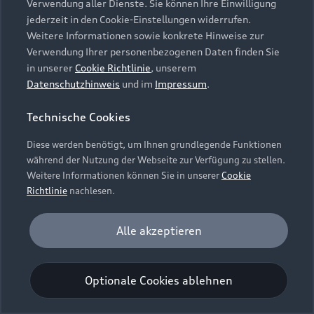
Verwendung aller Dienste. Sie können Ihre Einwilligung
Unternehmen
Audi digital services
jederzeit in den Cookie-Einstellungen widerrufen.
Audi Code
Geschäftskunden
Karriere
Weitere Informationen sowie konkrete Hinweise zur
myAudi
Häufige Fragen (FAQ)
Verwendung Ihrer personenbezogenen Daten finden Sie
Investor Relations
in unserer
Cookie Richtlinie
, unserem
© 2026 AUDI AG. Alle Rechte vorbehalten
Audi Online Beratung
Datenschutzhinweis
und im
Impressum
.
Presse & Media Center
Impressum
Rechtliches
Hinweisgebersystem
Online-Terminvereinbarung
Technische Cookies
Datenschutz
Datenschutzinformation
Cookie-Einstellungen
Servicekontakt
Cookie-Richtlinie
Barrierefreiheit
Diese werden benötigt, um Ihnen grundlegende Funktionen
Audi erleben
Digital Services Act
EU Data Act
während der Nutzung der Webseite zur Verfügung zu stellen.
Bordbuch & Bedienungsanleitungen
Newsletter
Weitere Informationen können Sie in unserer
Cookie
Verträge kündigen
Richtlinie
nachlesen.
Hinweis: Die aktuelle Darstellung und Anordnung der
Vertrag widerrufen
Embleme am Fahrzeug bei allen Abbildungen auf dieser
Analyse und Statistik
Alle akzeptieren
Webseite kann abweichen.
Performance Cookies sammeln Informationen
darüber, wie unsere Webseite genutzt wird (z. B.
Optionale Cookies ablehnen
Anzahl der Besuche, Verweildauer). Diese Cookies
werden zur Optimierung der Webseite verwendet.