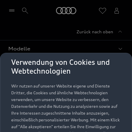
Startseite
Zurück nach oben
Händler wählen
Modelle
Verwendung von Cookies und
Kaufen & leasen
Alle Modelle
Webtechnologien
Modelle vergleichen
Service & Zubehör
Neuwagensuche
Wir nutzen auf unserer Website eigene und Dienste
Elektromodelle
Dritter, die Cookies und ähnliche Webtechnologien
Gebrauchtwagensuche
Support
verwenden, um unsere Website zu verbessern, den
Saisonale Angebote
Plug-in-Hybride
Datenverkehr und die Nutzung zu analysieren sowie auf
Gebrauchtwagen
Audi Services
Ihre Interessen zugeschnittene Inhalte anzuzeigen,
Über Audi
Kundenservice
Finanzierung
einschließlich personalisierter Werbung. Mit einem Klick
Garantie
auf "Alle akzeptieren" erteilen Sie Ihre Einwilligung zur
Händlersuche
Aktionen & Angebote