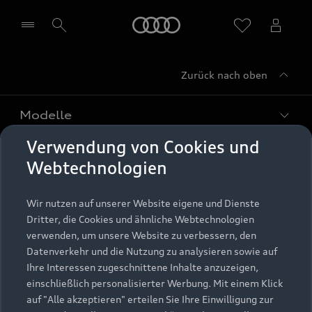
Startseite
Zurück nach oben
Händler wählen
Modelle
Verwendung von Cookies und
Kaufen & leasen
Alle Modelle
Webtechnologien
Modelle vergleichen
Service & Zubehör
Neuwagensuche
Wir nutzen auf unserer Website eigene und Dienste
Elektromodelle
Dritter, die Cookies und ähnliche Webtechnologien
Gebrauchtwagensuche
Support
verwenden, um unsere Website zu verbessern, den
Saisonale Angebote
Plug-in-Hybride
Datenverkehr und die Nutzung zu analysieren sowie auf
Gebrauchtwagen
Audi Services
Ihre Interessen zugeschnittene Inhalte anzuzeigen,
Über Audi
Kundenservice
Finanzierung
einschließlich personalisierter Werbung. Mit einem Klick
Garantie
auf "Alle akzeptieren" erteilen Sie Ihre Einwilligung zur
Händlersuche
Aktionen & Angebote