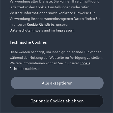
Verwendung aller Dienste. Sie können Ihre Einwilligung
Unternehmen
Audi digital services
jederzeit in den Cookie-Einstellungen widerrufen.
Audi Code
Geschäftskunden
Karriere
Weitere Informationen sowie konkrete Hinweise zur
myAudi
Häufige Fragen (FAQ)
Verwendung Ihrer personenbezogenen Daten finden Sie
Investor Relations
in unserer
Cookie Richtlinie
, unserem
© 2026 AUDI AG. Alle Rechte vorbehalten
Audi Online Beratung
Datenschutzhinweis
und im
Impressum
.
Presse & Media Center
Impressum
Rechtliches
Hinweisgebersystem
Online-Terminvereinbarung
Technische Cookies
Datenschutz
Datenschutzinformation
Cookie-Einstellungen
Servicekontakt
Cookie-Richtlinie
Barrierefreiheit
Diese werden benötigt, um Ihnen grundlegende Funktionen
Audi erleben
Digital Services Act
EU Data Act
während der Nutzung der Webseite zur Verfügung zu stellen.
Bordbuch & Bedienungsanleitungen
Newsletter
Weitere Informationen können Sie in unserer
Cookie
Verträge kündigen
Richtlinie
nachlesen.
Hinweis: Die aktuelle Darstellung und Anordnung der
Vertrag widerrufen
Embleme am Fahrzeug bei allen Abbildungen auf dieser
Analyse und Statistik
Alle akzeptieren
Webseite kann abweichen.
Performance Cookies sammeln Informationen
darüber, wie unsere Webseite genutzt wird (z. B.
Optionale Cookies ablehnen
Anzahl der Besuche, Verweildauer). Diese Cookies
werden zur Optimierung der Webseite verwendet.