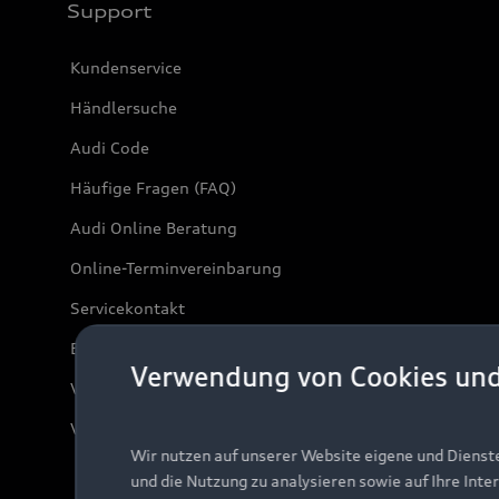
Support
Kundenservice
Händlersuche
Audi Code
Häufige Fragen (FAQ)
Audi Online Beratung
Online-Terminvereinbarung
Servicekontakt
Bordbuch & Bedienungsanleitungen
Verwendung von Cookies un
Verträge kündigen
Vertrag widerrufen
Wir nutzen auf unserer Website eigene und Dienst
und die Nutzung zu analysieren sowie auf Ihre Inte