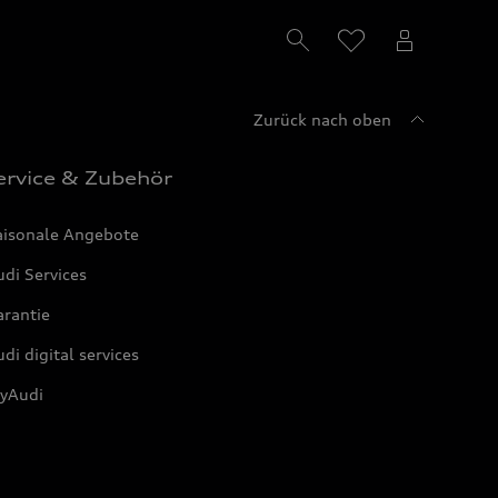
Zurück nach oben
ervice & Zubehör
aisonale Angebote
di Services
arantie
di digital services
yAudi