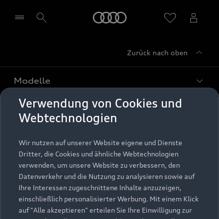
Startseite
Zurück nach oben
Händler wählen
Modelle
Verwendung von Cookies und
Kaufen & leasen
Alle Modelle
Webtechnologien
Modelle vergleichen
Service & Zubehör
Neuwagensuche
Wir nutzen auf unserer Website eigene und Dienste
Elektromodelle
Dritter, die Cookies und ähnliche Webtechnologien
Gebrauchtwagensuche
Support
verwenden, um unsere Website zu verbessern, den
Saisonale Angebote
Plug-in-Hybride
Datenverkehr und die Nutzung zu analysieren sowie auf
Gebrauchtwagen
Audi Services
Ihre Interessen zugeschnittene Inhalte anzuzeigen,
Über Audi
Kundenservice
Finanzierung
einschließlich personalisierter Werbung. Mit einem Klick
Garantie
auf "Alle akzeptieren" erteilen Sie Ihre Einwilligung zur
Händlersuche
Aktionen & Angebote