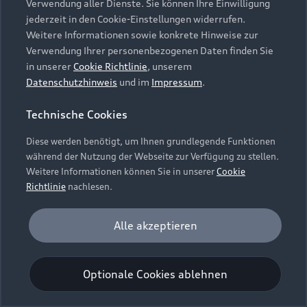
Verwendung aller Dienste. Sie können Ihre Einwilligung
Unternehmen
Audi digital services
jederzeit in den Cookie-Einstellungen widerrufen.
Audi Code
Geschäftskunden
Karriere
Weitere Informationen sowie konkrete Hinweise zur
myAudi
Häufige Fragen (FAQ)
Verwendung Ihrer personenbezogenen Daten finden Sie
Investor Relations
in unserer
Cookie Richtlinie
, unserem
© 2026 AUDI AG. Alle Rechte vorbehalten
Audi Online Beratung
Datenschutzhinweis
und im
Impressum
.
Presse & Media Center
Impressum
Rechtliches
Hinweisgebersystem
Online-Terminvereinbarung
Technische Cookies
Datenschutz
Datenschutzinformation
Cookie-Einstellungen
Servicekontakt
Cookie-Richtlinie
Barrierefreiheit
Diese werden benötigt, um Ihnen grundlegende Funktionen
Audi erleben
Digital Services Act
EU Data Act
während der Nutzung der Webseite zur Verfügung zu stellen.
Bordbuch & Bedienungsanleitungen
Newsletter
Weitere Informationen können Sie in unserer
Cookie
Verträge kündigen
Richtlinie
nachlesen.
Hinweis: Die aktuelle Darstellung und Anordnung der
Vertrag widerrufen
Embleme am Fahrzeug bei allen Abbildungen auf dieser
Analyse und Statistik
Alle akzeptieren
Webseite kann abweichen.
Performance Cookies sammeln Informationen
darüber, wie unsere Webseite genutzt wird (z. B.
Optionale Cookies ablehnen
Anzahl der Besuche, Verweildauer). Diese Cookies
werden zur Optimierung der Webseite verwendet.