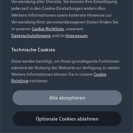
Verwendung aller Dienste. Sie können Ihre Einwilligung
Unternehmen
Audi digital services
jederzeit in den Cookie-Einstellungen widerrufen.
Audi Code
Geschäftskunden
Karriere
Weitere Informationen sowie konkrete Hinweise zur
myAudi
Häufige Fragen (FAQ)
Verwendung Ihrer personenbezogenen Daten finden Sie
Investor Relations
in unserer
Cookie Richtlinie
, unserem
© 2026 AUDI AG. Alle Rechte vorbehalten
Audi Online Beratung
Datenschutzhinweis
und im
Impressum
.
Presse & Media Center
Impressum
Rechtliches
Hinweisgebersystem
Online-Terminvereinbarung
Technische Cookies
Datenschutz
Datenschutzinformation
Cookie-Einstellungen
Servicekontakt
Cookie-Richtlinie
Barrierefreiheit
Diese werden benötigt, um Ihnen grundlegende Funktionen
Audi erleben
Digital Services Act
EU Data Act
während der Nutzung der Webseite zur Verfügung zu stellen.
Bordbuch & Bedienungsanleitungen
Newsletter
Weitere Informationen können Sie in unserer
Cookie
Verträge kündigen
Richtlinie
nachlesen.
Hinweis: Die aktuelle Darstellung und Anordnung der
Vertrag widerrufen
Embleme am Fahrzeug bei allen Abbildungen auf dieser
Analyse und Statistik
Alle akzeptieren
Webseite kann abweichen.
Performance Cookies sammeln Informationen
darüber, wie unsere Webseite genutzt wird (z. B.
Optionale Cookies ablehnen
Anzahl der Besuche, Verweildauer). Diese Cookies
werden zur Optimierung der Webseite verwendet.