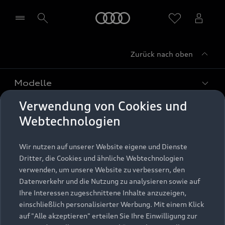
Startseite
Zurück nach oben
Händler wählen
Modelle
Verwendung von Cookies und
Kaufen & leasen
Alle Modelle
Webtechnologien
Modelle vergleichen
Service & Zubehör
Neuwagensuche
Wir nutzen auf unserer Website eigene und Dienste
Elektromodelle
Dritter, die Cookies und ähnliche Webtechnologien
Gebrauchtwagensuche
Support
verwenden, um unsere Website zu verbessern, den
Saisonale Angebote
Plug-in-Hybride
Datenverkehr und die Nutzung zu analysieren sowie auf
Gebrauchtwagen
Audi Services
Ihre Interessen zugeschnittene Inhalte anzuzeigen,
Über Audi
Kundenservice
Finanzierung
einschließlich personalisierter Werbung. Mit einem Klick
Garantie
auf "Alle akzeptieren" erteilen Sie Ihre Einwilligung zur
Händlersuche
Aktionen & Angebote