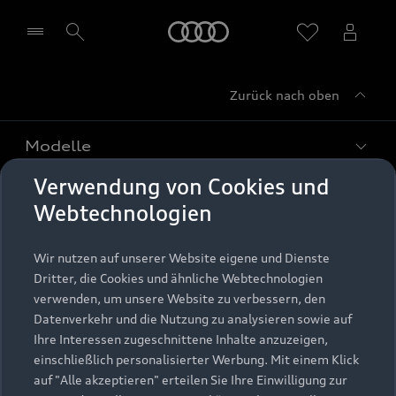
Startseite
Zurück nach oben
Händler wählen
Modelle
Verwendung von Cookies und
Kaufen & leasen
Alle Modelle
Webtechnologien
Modelle vergleichen
Service & Zubehör
Neuwagensuche
Wir nutzen auf unserer Website eigene und Dienste
Elektromodelle
Dritter, die Cookies und ähnliche Webtechnologien
Gebrauchtwagensuche
Support
verwenden, um unsere Website zu verbessern, den
Saisonale Angebote
Plug-in-Hybride
Datenverkehr und die Nutzung zu analysieren sowie auf
Gebrauchtwagen
Audi Services
Ihre Interessen zugeschnittene Inhalte anzuzeigen,
Über Audi
Kundenservice
Finanzierung
einschließlich personalisierter Werbung. Mit einem Klick
Garantie
auf "Alle akzeptieren" erteilen Sie Ihre Einwilligung zur
Händlersuche
Aktionen & Angebote