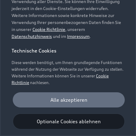
Verwendung aller Dienste. Sie können Ihre Einwilligung
Unternehmen
Audi digital services
jederzeit in den Cookie-Einstellungen widerrufen.
Audi Code
Geschäftskunden
Karriere
Weitere Informationen sowie konkrete Hinweise zur
myAudi
Häufige Fragen (FAQ)
Verwendung Ihrer personenbezogenen Daten finden Sie
Investor Relations
in unserer
Cookie Richtlinie
, unserem
© 2026 AUDI AG. Alle Rechte vorbehalten
Audi Online Beratung
Datenschutzhinweis
und im
Impressum
.
Presse & Media Center
Impressum
Rechtliches
Hinweisgebersystem
Online-Terminvereinbarung
Technische Cookies
Datenschutz
Datenschutzinformation
Cookie-Einstellungen
Servicekontakt
Cookie-Richtlinie
Barrierefreiheit
Diese werden benötigt, um Ihnen grundlegende Funktionen
Audi erleben
Digital Services Act
EU Data Act
während der Nutzung der Webseite zur Verfügung zu stellen.
Bordbuch & Bedienungsanleitungen
Newsletter
Weitere Informationen können Sie in unserer
Cookie
Verträge kündigen
Richtlinie
nachlesen.
Hinweis: Die aktuelle Darstellung und Anordnung der
Vertrag widerrufen
Embleme am Fahrzeug bei allen Abbildungen auf dieser
Analyse und Statistik
Alle akzeptieren
Webseite kann abweichen.
Performance Cookies sammeln Informationen
darüber, wie unsere Webseite genutzt wird (z. B.
Optionale Cookies ablehnen
Anzahl der Besuche, Verweildauer). Diese Cookies
werden zur Optimierung der Webseite verwendet.