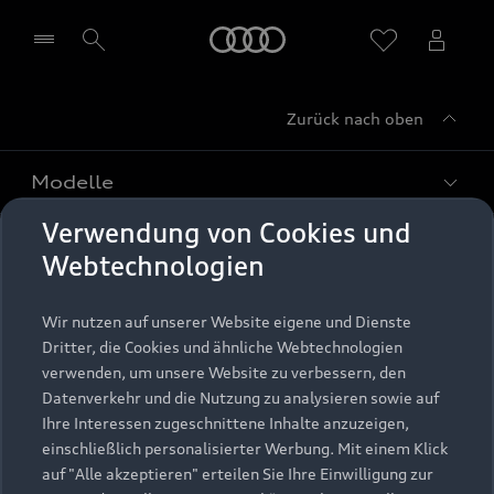
Startseite
Zurück nach oben
Händler wählen
Modelle
Verwendung von Cookies und
Kaufen & leasen
Alle Modelle
Webtechnologien
Modelle vergleichen
Service & Zubehör
Neuwagensuche
Wir nutzen auf unserer Website eigene und Dienste
Elektromodelle
Dritter, die Cookies und ähnliche Webtechnologien
Gebrauchtwagensuche
Support
verwenden, um unsere Website zu verbessern, den
Saisonale Angebote
Plug-in-Hybride
Datenverkehr und die Nutzung zu analysieren sowie auf
Gebrauchtwagen
Audi Services
Ihre Interessen zugeschnittene Inhalte anzuzeigen,
Über Audi
Kundenservice
Finanzierung
einschließlich personalisierter Werbung. Mit einem Klick
Garantie
auf "Alle akzeptieren" erteilen Sie Ihre Einwilligung zur
Händlersuche
Aktionen & Angebote