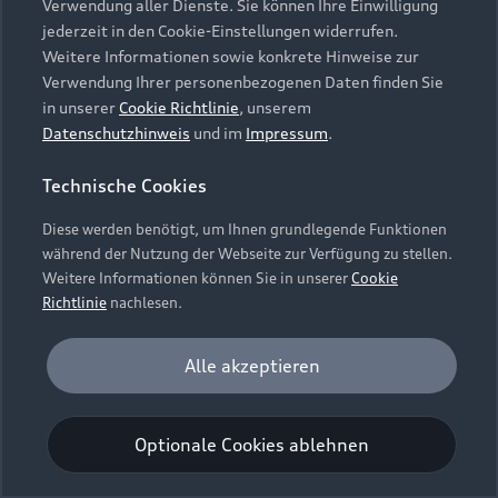
Verwendung aller Dienste. Sie können Ihre Einwilligung
Unternehmen
Audi digital services
jederzeit in den Cookie-Einstellungen widerrufen.
Audi Code
Geschäftskunden
Karriere
Weitere Informationen sowie konkrete Hinweise zur
myAudi
Häufige Fragen (FAQ)
Verwendung Ihrer personenbezogenen Daten finden Sie
Investor Relations
in unserer
Cookie Richtlinie
, unserem
© 2026 AUDI AG. Alle Rechte vorbehalten
Audi Online Beratung
Datenschutzhinweis
und im
Impressum
.
Presse & Media Center
Impressum
Rechtliches
Hinweisgebersystem
Online-Terminvereinbarung
Technische Cookies
Datenschutz
Datenschutzinformation
Cookie-Einstellungen
Servicekontakt
Cookie-Richtlinie
Barrierefreiheit
Diese werden benötigt, um Ihnen grundlegende Funktionen
Audi erleben
Digital Services Act
EU Data Act
während der Nutzung der Webseite zur Verfügung zu stellen.
Bordbuch & Bedienungsanleitungen
Newsletter
Weitere Informationen können Sie in unserer
Cookie
Verträge kündigen
Richtlinie
nachlesen.
Hinweis: Die aktuelle Darstellung und Anordnung der
Vertrag widerrufen
Embleme am Fahrzeug bei allen Abbildungen auf dieser
Analyse und Statistik
Alle akzeptieren
Webseite kann abweichen.
Performance Cookies sammeln Informationen
darüber, wie unsere Webseite genutzt wird (z. B.
Optionale Cookies ablehnen
Anzahl der Besuche, Verweildauer). Diese Cookies
werden zur Optimierung der Webseite verwendet.