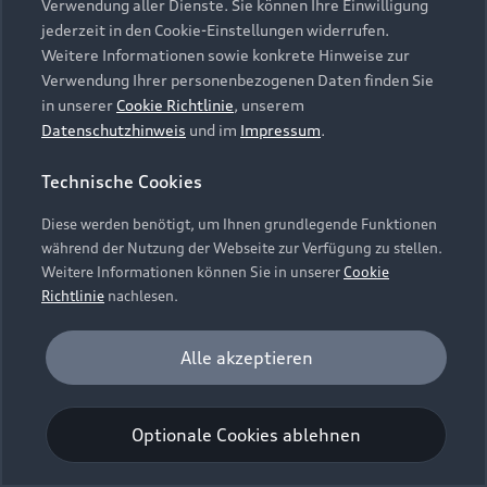
Verwendung aller Dienste. Sie können Ihre Einwilligung
Unternehmen
Audi digital services
jederzeit in den Cookie-Einstellungen widerrufen.
Audi Code
Geschäftskunden
Karriere
Weitere Informationen sowie konkrete Hinweise zur
myAudi
Häufige Fragen (FAQ)
Verwendung Ihrer personenbezogenen Daten finden Sie
Investor Relations
in unserer
Cookie Richtlinie
, unserem
© 2026 AUDI AG. Alle Rechte vorbehalten
Audi Online Beratung
Datenschutzhinweis
und im
Impressum
.
Presse & Media Center
Impressum
Rechtliches
Hinweisgebersystem
Online-Terminvereinbarung
Technische Cookies
Datenschutz
Datenschutzinformation
Cookie-Einstellungen
Servicekontakt
Cookie-Richtlinie
Barrierefreiheit
Diese werden benötigt, um Ihnen grundlegende Funktionen
Audi erleben
Digital Services Act
EU Data Act
während der Nutzung der Webseite zur Verfügung zu stellen.
Bordbuch & Bedienungsanleitungen
Newsletter
Weitere Informationen können Sie in unserer
Cookie
Verträge kündigen
Richtlinie
nachlesen.
Hinweis: Die aktuelle Darstellung und Anordnung der
Vertrag widerrufen
Embleme am Fahrzeug bei allen Abbildungen auf dieser
Analyse und Statistik
Alle akzeptieren
Webseite kann abweichen.
Performance Cookies sammeln Informationen
darüber, wie unsere Webseite genutzt wird (z. B.
Optionale Cookies ablehnen
Anzahl der Besuche, Verweildauer). Diese Cookies
werden zur Optimierung der Webseite verwendet.