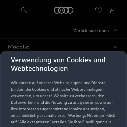
Startseite
Zurück nach oben
Händler wählen
Modelle
Verwendung von Cookies und
Kaufen & leasen
Alle Modelle
Webtechnologien
Modelle vergleichen
Service & Zubehör
Neuwagensuche
Wir nutzen auf unserer Website eigene und Dienste
Elektromodelle
Dritter, die Cookies und ähnliche Webtechnologien
Gebrauchtwagensuche
Support
verwenden, um unsere Website zu verbessern, den
Saisonale Angebote
Plug-in-Hybride
Datenverkehr und die Nutzung zu analysieren sowie auf
Gebrauchtwagen
Audi Services
Ihre Interessen zugeschnittene Inhalte anzuzeigen,
Über Audi
Kundenservice
Finanzierung
einschließlich personalisierter Werbung. Mit einem Klick
Garantie
auf "Alle akzeptieren" erteilen Sie Ihre Einwilligung zur
Händlersuche
Aktionen & Angebote