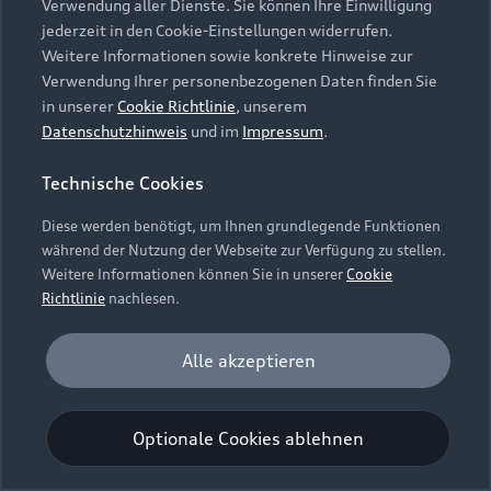
Verwendung aller Dienste. Sie können Ihre Einwilligung
Unternehmen
Audi digital services
jederzeit in den Cookie-Einstellungen widerrufen.
Audi Code
Geschäftskunden
Karriere
Weitere Informationen sowie konkrete Hinweise zur
myAudi
Häufige Fragen (FAQ)
Verwendung Ihrer personenbezogenen Daten finden Sie
Investor Relations
in unserer
Cookie Richtlinie
, unserem
© 2026 AUDI AG. Alle Rechte vorbehalten
Audi Online Beratung
Datenschutzhinweis
und im
Impressum
.
Presse & Media Center
Impressum
Rechtliches
Hinweisgebersystem
Online-Terminvereinbarung
Technische Cookies
Datenschutz
Datenschutzinformation
Cookie-Einstellungen
Servicekontakt
Cookie-Richtlinie
Barrierefreiheit
Diese werden benötigt, um Ihnen grundlegende Funktionen
Audi erleben
Digital Services Act
EU Data Act
während der Nutzung der Webseite zur Verfügung zu stellen.
Bordbuch & Bedienungsanleitungen
Newsletter
Weitere Informationen können Sie in unserer
Cookie
Verträge kündigen
Richtlinie
nachlesen.
Hinweis: Die aktuelle Darstellung und Anordnung der
Vertrag widerrufen
Embleme am Fahrzeug bei allen Abbildungen auf dieser
Analyse und Statistik
Alle akzeptieren
Webseite kann abweichen.
Performance Cookies sammeln Informationen
darüber, wie unsere Webseite genutzt wird (z. B.
Optionale Cookies ablehnen
Anzahl der Besuche, Verweildauer). Diese Cookies
werden zur Optimierung der Webseite verwendet.