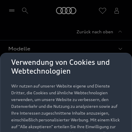
Startseite
Zurück nach oben
Händler wählen
Modelle
Verwendung von Cookies und
Kaufen & leasen
Alle Modelle
Webtechnologien
Modelle vergleichen
Service & Zubehör
Neuwagensuche
Wir nutzen auf unserer Website eigene und Dienste
Elektromodelle
Dritter, die Cookies und ähnliche Webtechnologien
Gebrauchtwagensuche
Support
verwenden, um unsere Website zu verbessern, den
Saisonale Angebote
Plug-in-Hybride
Datenverkehr und die Nutzung zu analysieren sowie auf
Gebrauchtwagen
Audi Services
Ihre Interessen zugeschnittene Inhalte anzuzeigen,
Über Audi
Kundenservice
Finanzierung
einschließlich personalisierter Werbung. Mit einem Klick
Garantie
auf "Alle akzeptieren" erteilen Sie Ihre Einwilligung zur
Händlersuche
Aktionen & Angebote