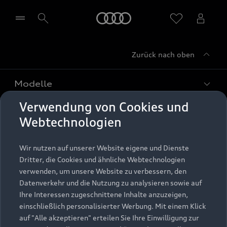
Startseite
Zurück nach oben
Händler wählen
Modelle
Verwendung von Cookies und
Kaufen & leasen
Alle Modelle
Webtechnologien
Modelle vergleichen
Service & Zubehör
Neuwagensuche
Wir nutzen auf unserer Website eigene und Dienste
Elektromodelle
Dritter, die Cookies und ähnliche Webtechnologien
Gebrauchtwagensuche
Support
verwenden, um unsere Website zu verbessern, den
Saisonale Angebote
Plug-in-Hybride
Datenverkehr und die Nutzung zu analysieren sowie auf
Gebrauchtwagen
Audi Services
Ihre Interessen zugeschnittene Inhalte anzuzeigen,
Über Audi
Kundenservice
Finanzierung
einschließlich personalisierter Werbung. Mit einem Klick
Garantie
auf "Alle akzeptieren" erteilen Sie Ihre Einwilligung zur
Händlersuche
Aktionen & Angebote