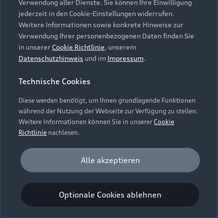
Verwendung aller Dienste. Sie können Ihre Einwilligung
Unternehmen
Audi digital services
jederzeit in den Cookie-Einstellungen widerrufen.
Audi Code
Geschäftskunden
Karriere
Weitere Informationen sowie konkrete Hinweise zur
myAudi
Häufige Fragen (FAQ)
Verwendung Ihrer personenbezogenen Daten finden Sie
Investor Relations
in unserer
Cookie Richtlinie
, unserem
© 2026 AUDI AG. Alle Rechte vorbehalten
Audi Online Beratung
Datenschutzhinweis
und im
Impressum
.
Presse & Media Center
Impressum
Rechtliches
Hinweisgebersystem
Online-Terminvereinbarung
Technische Cookies
Datenschutz
Datenschutzinformation
Cookie-Einstellungen
Servicekontakt
Cookie-Richtlinie
Barrierefreiheit
Diese werden benötigt, um Ihnen grundlegende Funktionen
Audi erleben
Digital Services Act
EU Data Act
während der Nutzung der Webseite zur Verfügung zu stellen.
Bordbuch & Bedienungsanleitungen
Newsletter
Weitere Informationen können Sie in unserer
Cookie
Verträge kündigen
Richtlinie
nachlesen.
Hinweis: Die aktuelle Darstellung und Anordnung der
Vertrag widerrufen
Embleme am Fahrzeug bei allen Abbildungen auf dieser
Analyse und Statistik
Alle akzeptieren
Webseite kann abweichen.
Performance Cookies sammeln Informationen
darüber, wie unsere Webseite genutzt wird (z. B.
Optionale Cookies ablehnen
Anzahl der Besuche, Verweildauer). Diese Cookies
werden zur Optimierung der Webseite verwendet.