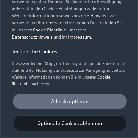
Verwendung aller Dienste. Sie können Ihre Einwilligung
Unternehmen
Audi digital services
jederzeit in den Cookie-Einstellungen widerrufen.
Audi Code
Geschäftskunden
Karriere
Weitere Informationen sowie konkrete Hinweise zur
myAudi
Häufige Fragen (FAQ)
Verwendung Ihrer personenbezogenen Daten finden Sie
Investor Relations
in unserer
Cookie Richtlinie
, unserem
© 2026 AUDI AG. Alle Rechte vorbehalten
Audi Online Beratung
Datenschutzhinweis
und im
Impressum
.
Presse & Media Center
Impressum
Rechtliches
Hinweisgebersystem
Online-Terminvereinbarung
Technische Cookies
Datenschutz
Datenschutzinformation
Cookie-Einstellungen
Servicekontakt
Cookie-Richtlinie
Barrierefreiheit
Diese werden benötigt, um Ihnen grundlegende Funktionen
Audi erleben
Digital Services Act
EU Data Act
während der Nutzung der Webseite zur Verfügung zu stellen.
Bordbuch & Bedienungsanleitungen
Newsletter
Weitere Informationen können Sie in unserer
Cookie
Verträge kündigen
Richtlinie
nachlesen.
Hinweis: Die aktuelle Darstellung und Anordnung der
Vertrag widerrufen
Embleme am Fahrzeug bei allen Abbildungen auf dieser
Analyse und Statistik
Alle akzeptieren
Webseite kann abweichen.
Performance Cookies sammeln Informationen
darüber, wie unsere Webseite genutzt wird (z. B.
Optionale Cookies ablehnen
Anzahl der Besuche, Verweildauer). Diese Cookies
werden zur Optimierung der Webseite verwendet.