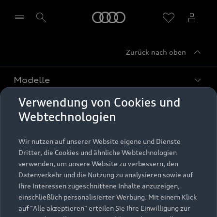
Startseite
Zurück nach oben
Händler wählen
Modelle
Verwendung von Cookies und
Kaufen & leasen
Alle Modelle
Webtechnologien
Modelle vergleichen
Service & Zubehör
Neuwagensuche
Wir nutzen auf unserer Website eigene und Dienste
Elektromodelle
Dritter, die Cookies und ähnliche Webtechnologien
Gebrauchtwagensuche
Support
verwenden, um unsere Website zu verbessern, den
Saisonale Angebote
Plug-in-Hybride
Datenverkehr und die Nutzung zu analysieren sowie auf
Gebrauchtwagen
Audi Services
Ihre Interessen zugeschnittene Inhalte anzuzeigen,
Über Audi
Kundenservice
Finanzierung
einschließlich personalisierter Werbung. Mit einem Klick
Garantie
auf "Alle akzeptieren" erteilen Sie Ihre Einwilligung zur
Händlersuche
Aktionen & Angebote