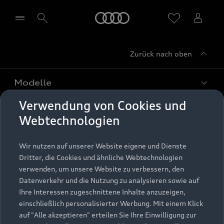
Startseite
Zurück nach oben
Händler wählen
Modelle
Verwendung von Cookies und
Kaufen & leasen
Alle Modelle
Webtechnologien
Modelle vergleichen
Service & Zubehör
Neuwagensuche
Wir nutzen auf unserer Website eigene und Dienste
Elektromodelle
Dritter, die Cookies und ähnliche Webtechnologien
Gebrauchtwagensuche
Support
verwenden, um unsere Website zu verbessern, den
Saisonale Angebote
Plug-in-Hybride
Datenverkehr und die Nutzung zu analysieren sowie auf
Gebrauchtwagen
Audi Services
Ihre Interessen zugeschnittene Inhalte anzuzeigen,
Über Audi
Kundenservice
Finanzierung
einschließlich personalisierter Werbung. Mit einem Klick
Garantie
auf "Alle akzeptieren" erteilen Sie Ihre Einwilligung zur
Händlersuche
Aktionen & Angebote