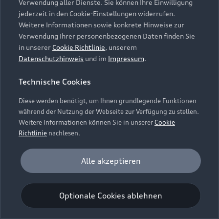
Verwendung aller Dienste. Sie können Ihre Einwilligung
Unternehmen
Audi digital services
jederzeit in den Cookie-Einstellungen widerrufen.
Audi Code
Geschäftskunden
Karriere
Weitere Informationen sowie konkrete Hinweise zur
myAudi
Häufige Fragen (FAQ)
Verwendung Ihrer personenbezogenen Daten finden Sie
Investor Relations
in unserer
Cookie Richtlinie
, unserem
© 2026 AUDI AG. Alle Rechte vorbehalten
Audi Online Beratung
Datenschutzhinweis
und im
Impressum
.
Presse & Media Center
Impressum
Rechtliches
Hinweisgebersystem
Online-Terminvereinbarung
Technische Cookies
Datenschutz
Datenschutzinformation
Cookie-Einstellungen
Servicekontakt
Cookie-Richtlinie
Barrierefreiheit
Diese werden benötigt, um Ihnen grundlegende Funktionen
Audi erleben
Digital Services Act
EU Data Act
während der Nutzung der Webseite zur Verfügung zu stellen.
Bordbuch & Bedienungsanleitungen
Newsletter
Weitere Informationen können Sie in unserer
Cookie
Verträge kündigen
Richtlinie
nachlesen.
Hinweis: Die aktuelle Darstellung und Anordnung der
Vertrag widerrufen
Embleme am Fahrzeug bei allen Abbildungen auf dieser
Analyse und Statistik
Alle akzeptieren
Webseite kann abweichen.
Performance Cookies sammeln Informationen
darüber, wie unsere Webseite genutzt wird (z. B.
Optionale Cookies ablehnen
Anzahl der Besuche, Verweildauer). Diese Cookies
werden zur Optimierung der Webseite verwendet.