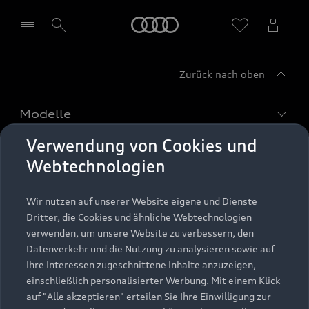
Startseite
Zurück nach oben
Händler wählen
Modelle
Verwendung von Cookies und
Kaufen & leasen
Alle Modelle
Webtechnologien
Modelle vergleichen
Service & Zubehör
Neuwagensuche
Wir nutzen auf unserer Website eigene und Dienste
Elektromodelle
Dritter, die Cookies und ähnliche Webtechnologien
Gebrauchtwagensuche
Support
verwenden, um unsere Website zu verbessern, den
Saisonale Angebote
Plug-in-Hybride
Datenverkehr und die Nutzung zu analysieren sowie auf
Gebrauchtwagen
Audi Services
Ihre Interessen zugeschnittene Inhalte anzuzeigen,
Über Audi
Kundenservice
Finanzierung
einschließlich personalisierter Werbung. Mit einem Klick
Garantie
auf "Alle akzeptieren" erteilen Sie Ihre Einwilligung zur
Händlersuche
Aktionen & Angebote