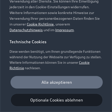
Verwendung aller Dienste. Sie können Ihre Einwilligung
Unternehmen
Audi digital services
jederzeit in den Cookie-Einstellungen widerrufen.
Audi Code
Geschäftskunden
Karriere
Weitere Informationen sowie konkrete Hinweise zur
myAudi
Häufige Fragen (FAQ)
Verwendung Ihrer personenbezogenen Daten finden Sie
Investor Relations
in unserer
Cookie Richtlinie
, unserem
© 2026 AUDI AG. Alle Rechte vorbehalten
Audi Online Beratung
Datenschutzhinweis
und im
Impressum
.
Presse & Media Center
Impressum
Rechtliches
Hinweisgebersystem
Online-Terminvereinbarung
Technische Cookies
Datenschutz
Datenschutzinformation
Cookie-Einstellungen
Servicekontakt
Cookie-Richtlinie
Barrierefreiheit
Diese werden benötigt, um Ihnen grundlegende Funktionen
Audi erleben
Digital Services Act
EU Data Act
während der Nutzung der Webseite zur Verfügung zu stellen.
Bordbuch & Bedienungsanleitungen
Newsletter
Weitere Informationen können Sie in unserer
Cookie
Verträge kündigen
Richtlinie
nachlesen.
Hinweis: Die aktuelle Darstellung und Anordnung der
Vertrag widerrufen
Embleme am Fahrzeug bei allen Abbildungen auf dieser
Analyse und Statistik
Alle akzeptieren
Webseite kann abweichen.
Performance Cookies sammeln Informationen
darüber, wie unsere Webseite genutzt wird (z. B.
Optionale Cookies ablehnen
Anzahl der Besuche, Verweildauer). Diese Cookies
werden zur Optimierung der Webseite verwendet.