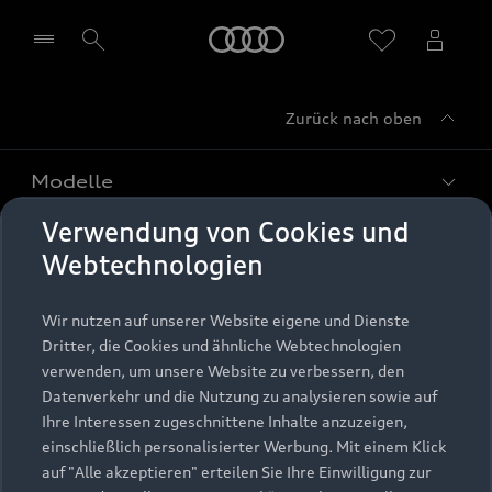
Startseite
Zurück nach oben
Händler wählen
Modelle
Verwendung von Cookies und
Kaufen & leasen
Alle Modelle
Webtechnologien
Modelle vergleichen
Service & Zubehör
Neuwagensuche
Wir nutzen auf unserer Website eigene und Dienste
Elektromodelle
Dritter, die Cookies und ähnliche Webtechnologien
Gebrauchtwagensuche
Support
verwenden, um unsere Website zu verbessern, den
Saisonale Angebote
Plug-in-Hybride
Datenverkehr und die Nutzung zu analysieren sowie auf
Gebrauchtwagen
Audi Services
Ihre Interessen zugeschnittene Inhalte anzuzeigen,
Über Audi
Kundenservice
Finanzierung
einschließlich personalisierter Werbung. Mit einem Klick
Garantie
auf "Alle akzeptieren" erteilen Sie Ihre Einwilligung zur
Händlersuche
Aktionen & Angebote