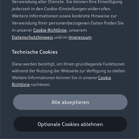
Verwendung aller Dienste. Sie können Ihre Einwilligung
Unternehmen
Audi digital services
jederzeit in den Cookie-Einstellungen widerrufen.
Audi Code
Geschäftskunden
Karriere
Weitere Informationen sowie konkrete Hinweise zur
myAudi
Häufige Fragen (FAQ)
Verwendung Ihrer personenbezogenen Daten finden Sie
Investor Relations
in unserer
Cookie Richtlinie
, unserem
© 2026 AUDI AG. Alle Rechte vorbehalten
Audi Online Beratung
Datenschutzhinweis
und im
Impressum
.
Presse & Media Center
Impressum
Rechtliches
Hinweisgebersystem
Online-Terminvereinbarung
Technische Cookies
Datenschutz
Datenschutzinformation
Cookie-Einstellungen
Servicekontakt
Cookie-Richtlinie
Barrierefreiheit
Diese werden benötigt, um Ihnen grundlegende Funktionen
Audi erleben
Digital Services Act
EU Data Act
während der Nutzung der Webseite zur Verfügung zu stellen.
Bordbuch & Bedienungsanleitungen
Newsletter
Weitere Informationen können Sie in unserer
Cookie
Verträge kündigen
Richtlinie
nachlesen.
Hinweis: Die aktuelle Darstellung und Anordnung der
Vertrag widerrufen
Embleme am Fahrzeug bei allen Abbildungen auf dieser
Analyse und Statistik
Alle akzeptieren
Webseite kann abweichen.
Performance Cookies sammeln Informationen
darüber, wie unsere Webseite genutzt wird (z. B.
Optionale Cookies ablehnen
Anzahl der Besuche, Verweildauer). Diese Cookies
werden zur Optimierung der Webseite verwendet.