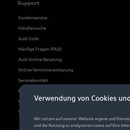
Support
Kundenservice
Händlersuche
Audi Code
Häufige Fragen (FAQ)
Audi Online Beratung
Online-Terminvereinbarung
Servicekontakt
Bordbuch & Bedienungsanleitungen
Verwendung von Cookies un
Verträge kündigen
Vertrag widerrufen
Wir nutzen auf unserer Website eigene und Dienst
und die Nutzung zu analysieren sowie auf Ihre Inte