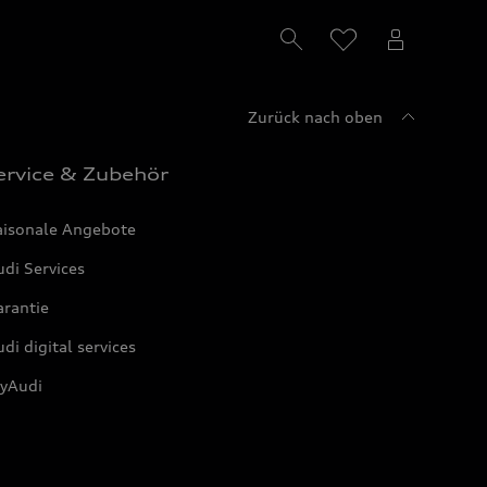
Zurück nach oben
ervice & Zubehör
aisonale Angebote
di Services
arantie
di digital services
yAudi