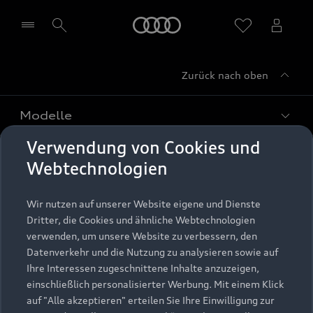
Startseite
Zurück nach oben
Händler wählen
Modelle
Verwendung von Cookies und
Kaufen & leasen
Alle Modelle
Webtechnologien
Modelle vergleichen
Service & Zubehör
Neuwagensuche
Wir nutzen auf unserer Website eigene und Dienste
Elektromodelle
Dritter, die Cookies und ähnliche Webtechnologien
Gebrauchtwagensuche
Support
verwenden, um unsere Website zu verbessern, den
Saisonale Angebote
Plug-in-Hybride
Datenverkehr und die Nutzung zu analysieren sowie auf
Gebrauchtwagen
Audi Services
Ihre Interessen zugeschnittene Inhalte anzuzeigen,
Über Audi
Kundenservice
Finanzierung
einschließlich personalisierter Werbung. Mit einem Klick
Garantie
auf "Alle akzeptieren" erteilen Sie Ihre Einwilligung zur
Händlersuche
Aktionen & Angebote