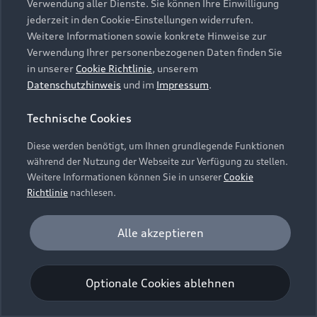
Verwendung aller Dienste. Sie können Ihre Einwilligung
Unternehmen
Audi digital services
jederzeit in den Cookie-Einstellungen widerrufen.
Audi Code
Geschäftskunden
Karriere
Weitere Informationen sowie konkrete Hinweise zur
myAudi
Häufige Fragen (FAQ)
Verwendung Ihrer personenbezogenen Daten finden Sie
Investor Relations
in unserer
Cookie Richtlinie
, unserem
© 2026 AUDI AG. Alle Rechte vorbehalten
Audi Online Beratung
Datenschutzhinweis
und im
Impressum
.
Presse & Media Center
Impressum
Rechtliches
Hinweisgebersystem
Online-Terminvereinbarung
Technische Cookies
Datenschutz
Datenschutzinformation
Cookie-Einstellungen
Servicekontakt
Cookie-Richtlinie
Barrierefreiheit
Diese werden benötigt, um Ihnen grundlegende Funktionen
Audi erleben
Digital Services Act
EU Data Act
während der Nutzung der Webseite zur Verfügung zu stellen.
Bordbuch & Bedienungsanleitungen
Newsletter
Weitere Informationen können Sie in unserer
Cookie
Verträge kündigen
Richtlinie
nachlesen.
Hinweis: Die aktuelle Darstellung und Anordnung der
Vertrag widerrufen
Embleme am Fahrzeug bei allen Abbildungen auf dieser
Analyse und Statistik
Alle akzeptieren
Webseite kann abweichen.
Performance Cookies sammeln Informationen
darüber, wie unsere Webseite genutzt wird (z. B.
Optionale Cookies ablehnen
Anzahl der Besuche, Verweildauer). Diese Cookies
werden zur Optimierung der Webseite verwendet.