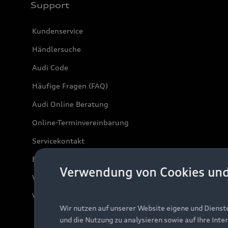
Support
Kundenservice
Händlersuche
Audi Code
Häufige Fragen (FAQ)
Audi Online Beratung
Online-Terminvereinbarung
Servicekontakt
Bordbuch & Bedienungsanleitungen
Verwendung von Cookies un
Verträge kündigen
Vertrag widerrufen
Wir nutzen auf unserer Website eigene und Dienst
und die Nutzung zu analysieren sowie auf Ihre Inte