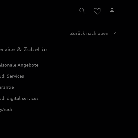
Zurück nach oben
ervice & Zubehör
aisonale Angebote
di Services
arantie
di digital services
yAudi