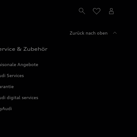
Zurück nach oben
ervice & Zubehör
aisonale Angebote
di Services
arantie
di digital services
yAudi