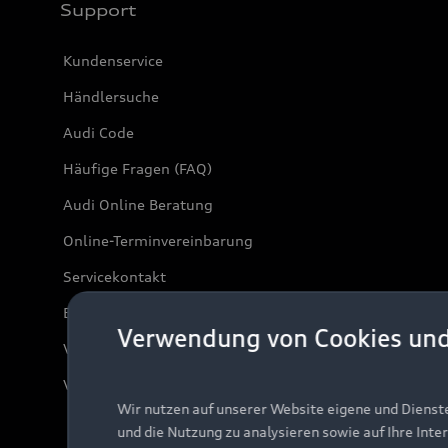
Support
Kundenservice
Händlersuche
Audi Code
Häufige Fragen (FAQ)
Audi Online Beratung
Online-Terminvereinbarung
Servicekontakt
Bordbuch & Bedienungsanleitungen
Verwendung von Cookies un
Verträge kündigen
Vertrag widerrufen
Wir nutzen auf unserer Website eigene und Dienst
und die Nutzung zu analysieren sowie auf Ihre Inte