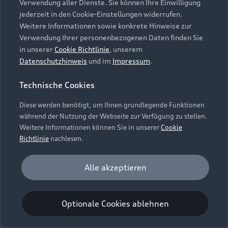
Verwendung aller Dienste. Sie können Ihre Einwilligung
Unternehmen
Audi digital services
jederzeit in den Cookie-Einstellungen widerrufen.
Audi Code
Geschäftskunden
Karriere
Weitere Informationen sowie konkrete Hinweise zur
myAudi
Häufige Fragen (FAQ)
Verwendung Ihrer personenbezogenen Daten finden Sie
Investor Relations
in unserer
Cookie Richtlinie
, unserem
© 2026 AUDI AG. Alle Rechte vorbehalten
Audi Online Beratung
Datenschutzhinweis
und im
Impressum
.
Presse & Media Center
Impressum
Rechtliches
Hinweisgebersystem
Online-Terminvereinbarung
Technische Cookies
Datenschutz
Datenschutzinformation
Cookie-Einstellungen
Servicekontakt
Cookie-Richtlinie
Barrierefreiheit
Diese werden benötigt, um Ihnen grundlegende Funktionen
Audi erleben
Digital Services Act
EU Data Act
während der Nutzung der Webseite zur Verfügung zu stellen.
Bordbuch & Bedienungsanleitungen
Newsletter
Weitere Informationen können Sie in unserer
Cookie
Verträge kündigen
Richtlinie
nachlesen.
Hinweis: Die aktuelle Darstellung und Anordnung der
Vertrag widerrufen
Embleme am Fahrzeug bei allen Abbildungen auf dieser
Analyse und Statistik
Alle akzeptieren
Webseite kann abweichen.
Performance Cookies sammeln Informationen
darüber, wie unsere Webseite genutzt wird (z. B.
Optionale Cookies ablehnen
Anzahl der Besuche, Verweildauer). Diese Cookies
werden zur Optimierung der Webseite verwendet.