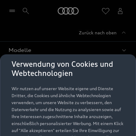
Startseite
Zurück nach oben
Händler wählen
Modelle
Verwendung von Cookies und
Kaufen & leasen
Alle Modelle
Webtechnologien
Modelle vergleichen
Service & Zubehör
Neuwagensuche
Wir nutzen auf unserer Website eigene und Dienste
Elektromodelle
Dritter, die Cookies und ähnliche Webtechnologien
Gebrauchtwagensuche
Support
verwenden, um unsere Website zu verbessern, den
Saisonale Angebote
Plug-in-Hybride
Datenverkehr und die Nutzung zu analysieren sowie auf
Gebrauchtwagen
Audi Services
Ihre Interessen zugeschnittene Inhalte anzuzeigen,
Über Audi
Kundenservice
Finanzierung
einschließlich personalisierter Werbung. Mit einem Klick
Garantie
auf "Alle akzeptieren" erteilen Sie Ihre Einwilligung zur
Händlersuche
Aktionen & Angebote