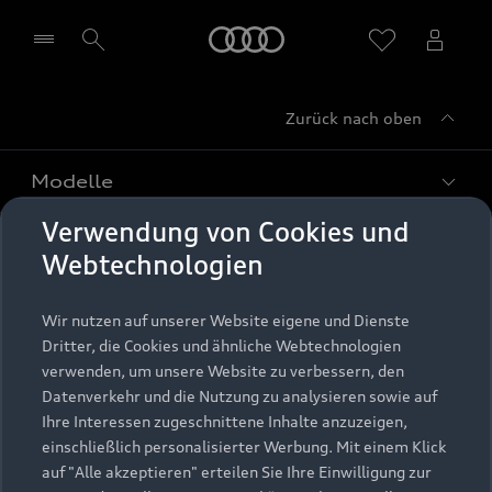
Startseite
Zurück nach oben
Händler wählen
Modelle
Verwendung von Cookies und
Kaufen & leasen
Alle Modelle
Webtechnologien
Modelle vergleichen
Service & Zubehör
Neuwagensuche
Wir nutzen auf unserer Website eigene und Dienste
Elektromodelle
Dritter, die Cookies und ähnliche Webtechnologien
Gebrauchtwagensuche
Support
verwenden, um unsere Website zu verbessern, den
Saisonale Angebote
Plug-in-Hybride
Datenverkehr und die Nutzung zu analysieren sowie auf
Gebrauchtwagen
Audi Services
Ihre Interessen zugeschnittene Inhalte anzuzeigen,
Über Audi
Kundenservice
Finanzierung
einschließlich personalisierter Werbung. Mit einem Klick
Garantie
auf "Alle akzeptieren" erteilen Sie Ihre Einwilligung zur
Händlersuche
Aktionen & Angebote