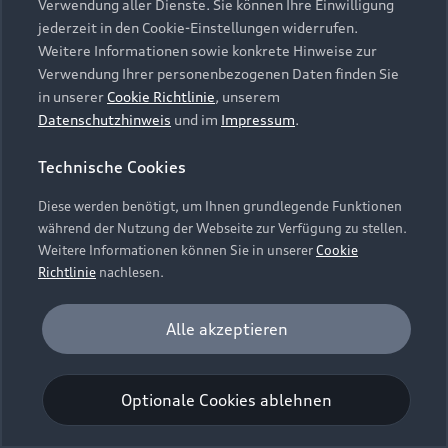
Verwendung aller Dienste. Sie können Ihre Einwilligung
Unternehmen
Audi digital services
jederzeit in den Cookie-Einstellungen widerrufen.
Audi Code
Geschäftskunden
Karriere
Weitere Informationen sowie konkrete Hinweise zur
myAudi
Häufige Fragen (FAQ)
Verwendung Ihrer personenbezogenen Daten finden Sie
Investor Relations
in unserer
Cookie Richtlinie
, unserem
© 2026 AUDI AG. Alle Rechte vorbehalten
Audi Online Beratung
Datenschutzhinweis
und im
Impressum
.
Presse & Media Center
Impressum
Rechtliches
Hinweisgebersystem
Online-Terminvereinbarung
Technische Cookies
Datenschutz
Datenschutzinformation
Cookie-Einstellungen
Servicekontakt
Cookie-Richtlinie
Barrierefreiheit
Diese werden benötigt, um Ihnen grundlegende Funktionen
Audi erleben
Digital Services Act
EU Data Act
während der Nutzung der Webseite zur Verfügung zu stellen.
Bordbuch & Bedienungsanleitungen
Newsletter
Weitere Informationen können Sie in unserer
Cookie
Verträge kündigen
Richtlinie
nachlesen.
Hinweis: Die aktuelle Darstellung und Anordnung der
Vertrag widerrufen
Embleme am Fahrzeug bei allen Abbildungen auf dieser
Analyse und Statistik
Alle akzeptieren
Webseite kann abweichen.
Performance Cookies sammeln Informationen
darüber, wie unsere Webseite genutzt wird (z. B.
Optionale Cookies ablehnen
Anzahl der Besuche, Verweildauer). Diese Cookies
werden zur Optimierung der Webseite verwendet.