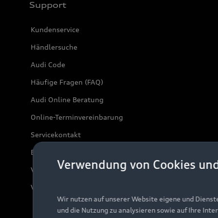
Support
Kundenservice
Händlersuche
Audi Code
Häufige Fragen (FAQ)
Audi Online Beratung
Online-Terminvereinbarung
Servicekontakt
Bordbuch & Bedienungsanleitungen
Verwendung von Cookies un
Verträge kündigen
Vertrag widerrufen
Wir nutzen auf unserer Website eigene und Dienst
und die Nutzung zu analysieren sowie auf Ihre Inte