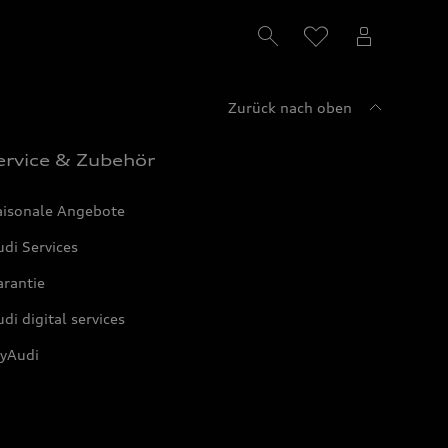
Zurück nach oben
ervice & Zubehör
aisonale Angebote
di Services
arantie
di digital services
yAudi