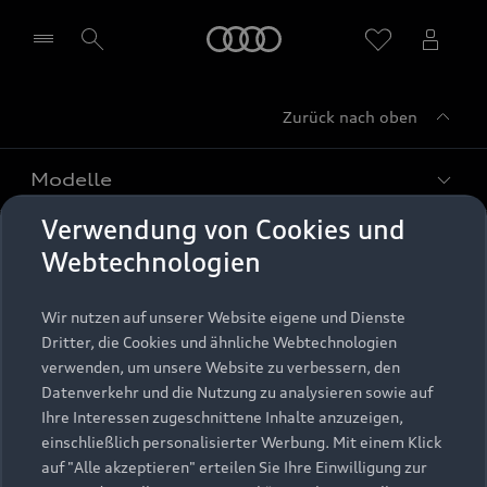
Startseite
Zurück nach oben
Händler wählen
Modelle
Verwendung von Cookies und
Kaufen & leasen
Alle Modelle
Webtechnologien
Modelle vergleichen
Service & Zubehör
Neuwagensuche
Wir nutzen auf unserer Website eigene und Dienste
Elektromodelle
Dritter, die Cookies und ähnliche Webtechnologien
Gebrauchtwagensuche
Support
verwenden, um unsere Website zu verbessern, den
Saisonale Angebote
Plug-in-Hybride
Datenverkehr und die Nutzung zu analysieren sowie auf
Gebrauchtwagen
Audi Services
Ihre Interessen zugeschnittene Inhalte anzuzeigen,
Über Audi
Kundenservice
Finanzierung
einschließlich personalisierter Werbung. Mit einem Klick
Garantie
auf "Alle akzeptieren" erteilen Sie Ihre Einwilligung zur
Händlersuche
Aktionen & Angebote