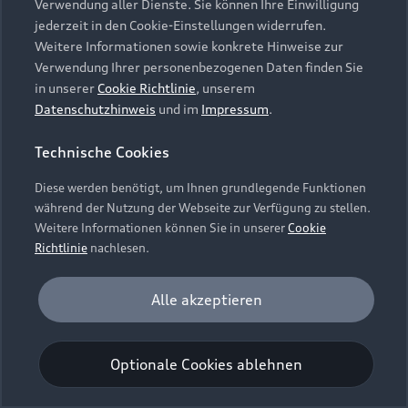
Verwendung aller Dienste. Sie können Ihre Einwilligung
Unternehmen
Audi digital services
jederzeit in den Cookie-Einstellungen widerrufen.
Audi Code
Geschäftskunden
Karriere
Weitere Informationen sowie konkrete Hinweise zur
myAudi
Häufige Fragen (FAQ)
Verwendung Ihrer personenbezogenen Daten finden Sie
Investor Relations
in unserer
Cookie Richtlinie
, unserem
© 2026 AUDI AG. Alle Rechte vorbehalten
Audi Online Beratung
Datenschutzhinweis
und im
Impressum
.
Presse & Media Center
Impressum
Rechtliches
Hinweisgebersystem
Online-Terminvereinbarung
Technische Cookies
Datenschutz
Datenschutzinformation
Cookie-Einstellungen
Servicekontakt
Cookie-Richtlinie
Barrierefreiheit
Diese werden benötigt, um Ihnen grundlegende Funktionen
Audi erleben
Digital Services Act
EU Data Act
während der Nutzung der Webseite zur Verfügung zu stellen.
Bordbuch & Bedienungsanleitungen
Newsletter
Weitere Informationen können Sie in unserer
Cookie
Verträge kündigen
Richtlinie
nachlesen.
Hinweis: Die aktuelle Darstellung und Anordnung der
Vertrag widerrufen
Embleme am Fahrzeug bei allen Abbildungen auf dieser
Analyse und Statistik
Alle akzeptieren
Webseite kann abweichen.
Performance Cookies sammeln Informationen
darüber, wie unsere Webseite genutzt wird (z. B.
Optionale Cookies ablehnen
Anzahl der Besuche, Verweildauer). Diese Cookies
werden zur Optimierung der Webseite verwendet.