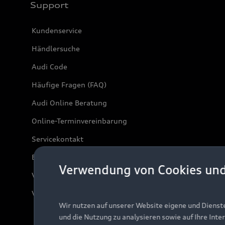
Support
Kundenservice
Händlersuche
Audi Code
Häufige Fragen (FAQ)
Audi Online Beratung
Online-Terminvereinbarung
Servicekontakt
Bordbuch & Bedienungsanleitungen
Verwendung von Cookies un
Verträge kündigen
Vertrag widerrufen
Wir nutzen auf unserer Website eigene und Dienst
und die Nutzung zu analysieren sowie auf Ihre Inte