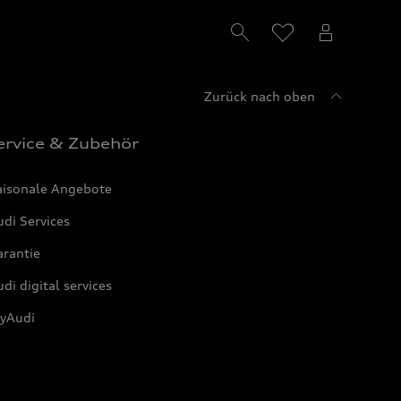
Zurück nach oben
ervice & Zubehör
aisonale Angebote
di Services
arantie
di digital services
yAudi