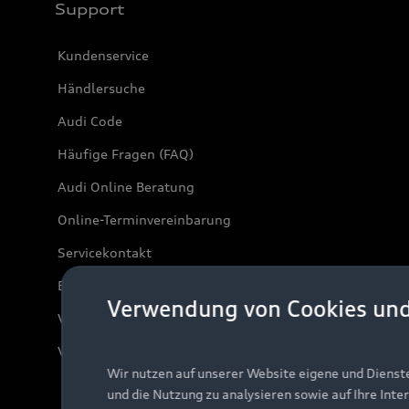
Support
Kundenservice
Händlersuche
Audi Code
Häufige Fragen (FAQ)
Audi Online Beratung
Online-Terminvereinbarung
Servicekontakt
Bordbuch & Bedienungsanleitungen
Verwendung von Cookies un
Verträge kündigen
Vertrag widerrufen
Wir nutzen auf unserer Website eigene und Dienst
und die Nutzung zu analysieren sowie auf Ihre Inte