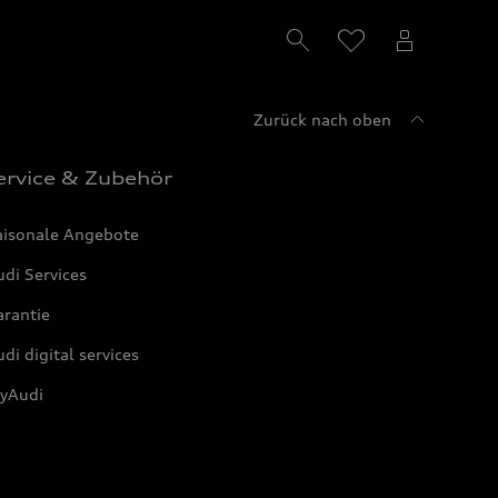
Zurück nach oben
ervice & Zubehör
aisonale Angebote
di Services
arantie
di digital services
yAudi