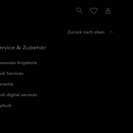
Zurück nach oben
ervice & Zubehör
aisonale Angebote
di Services
arantie
di digital services
yAudi