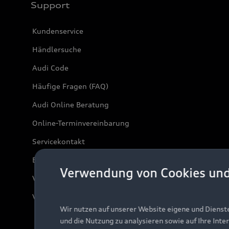
Support
Kundenservice
Händlersuche
Audi Code
Häufige Fragen (FAQ)
Audi Online Beratung
Online-Terminvereinbarung
Servicekontakt
Bordbuch & Bedienungsanleitungen
Verwendung von Cookies un
Verträge kündigen
Vertrag widerrufen
Wir nutzen auf unserer Website eigene und Dienst
und die Nutzung zu analysieren sowie auf Ihre Inte