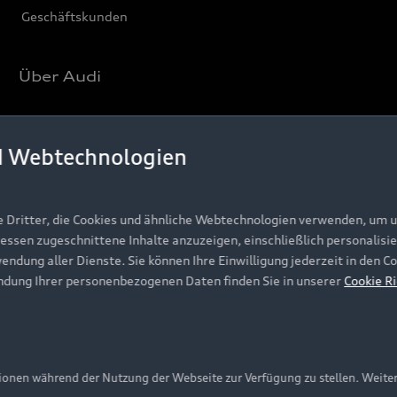
Geschäftskunden
Über Audi
Unternehmen
d Webtechnologien
Karriere
Investor Relations
Presse & Media Center
e Dritter, die Cookies und ähnliche Webtechnologien verwenden, um 
ressen zugeschnittene Inhalte anzuzeigen, einschließlich personalisie
Datenschutz
wendung aller Dienste. Sie können Ihre Einwilligung jederzeit in den 
ndung Ihrer personenbezogenen Daten finden Sie in unserer
Audi erleben
Cookie Ri
Newsletter
onen während der Nutzung der Webseite zur Verfügung zu stellen. Weite