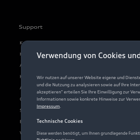
Support
Kundenservice
Verwendung von Cookies un
Händlersuche
Audi Code
Häufige Fragen (FAQ)
Wir nutzen auf unserer Website eigene und Dienst
und die Nutzung zu analysieren sowie auf Ihre Inte
Audi Online Beratung
akzeptieren" erteilen Sie Ihre Einwilligung zur Ver
Online-Terminvereinbarung
Informationen sowie konkrete Hinweise zur Verwe
Impressum
.
Servicekontakt
Technische Cookies
Bordbuch & Bedienungsanleitungen
Verträge kündigen
Diese werden benötigt, um Ihnen grundlegende Funkti