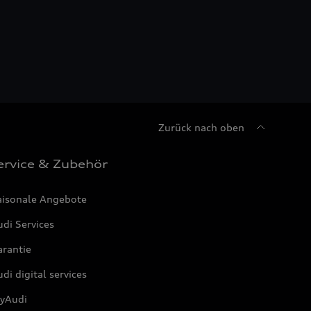
Zurück nach oben
ervice & Zubehör
aisonale Angebote
di Services
arantie
di digital services
yAudi