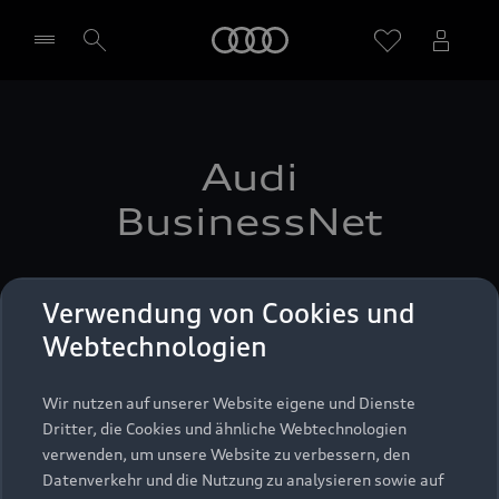
Startseite
Händler wählen
Audi
BusinessNet
As an Audi employee, please use your "mynet"
Verwendung von Cookies und
user ID.
Webtechnologien
Login
Wir nutzen auf unserer Website eigene und Dienste
Dritter, die Cookies und ähnliche Webtechnologien
verwenden, um unsere Website zu verbessern, den
Datenverkehr und die Nutzung zu analysieren sowie auf