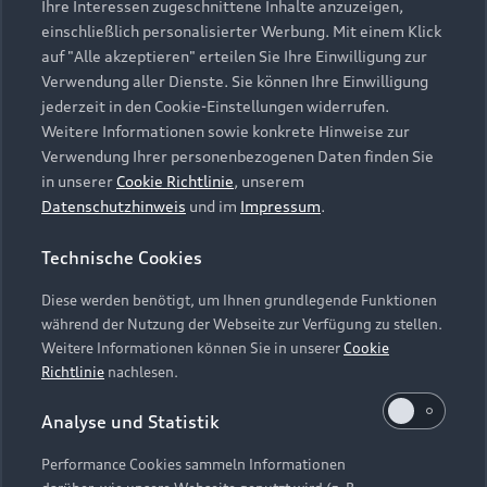
Ihre Interessen zugeschnittene Inhalte anzuzeigen,
Zurück nach oben
einschließlich personalisierter Werbung. Mit einem Klick
auf "Alle akzeptieren" erteilen Sie Ihre Einwilligung zur
Verwendung aller Dienste. Sie können Ihre Einwilligung
Modelle
jederzeit in den Cookie-Einstellungen widerrufen.
Weitere Informationen sowie konkrete Hinweise zur
Kaufen & leasen
Verwendung Ihrer personenbezogenen Daten finden Sie
Alle Modelle
in unserer
Cookie Richtlinie
, unserem
Modelle vergleichen
Datenschutzhinweis
und im
Impressum
.
Service & Zubehör
Neuwagensuche
Elektromodelle
Technische Cookies
Gebrauchtwagensuche
Support
Saisonale Angebote
Plug-in-Hybride
Diese werden benötigt, um Ihnen grundlegende Funktionen
Gebrauchtwagen
während der Nutzung der Webseite zur Verfügung zu stellen.
Audi Services
Über Audi
Kundenservice
Weitere Informationen können Sie in unserer
Cookie
Finanzierung
Garantie
Richtlinie
nachlesen.
Händlersuche
Aktionen & Angebote
Unternehmen
Audi digital services
Analyse und Statistik
Audi Code
Geschäftskunden
Karriere
myAudi
Performance Cookies sammeln Informationen
Häufige Fragen (FAQ)