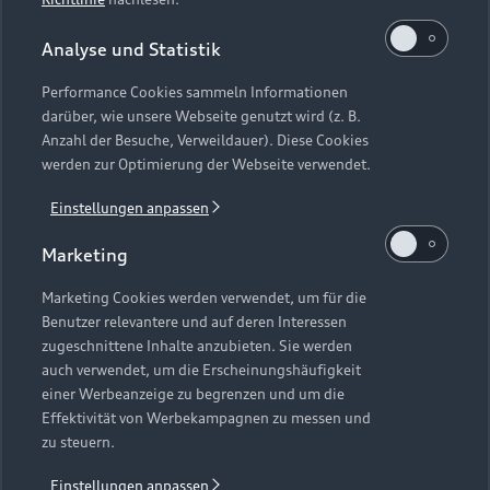
Modelle vergleichen
Service & Zubehör
Neuwagensuche
Analyse und Statistik
Elektromodelle
Gebrauchtwagensuche
Performance Cookies sammeln Informationen
Support
Saisonale Angebote
Plug-in-Hybride
darüber, wie unsere Webseite genutzt wird (z. B.
Gebrauchtwagen
Anzahl der Besuche, Verweildauer). Diese Cookies
Audi Services
Über Audi
werden zur Optimierung der Webseite verwendet.
Kundenservice
Finanzierung
Garantie
Einstellungen anpassen
Händlersuche
Aktionen & Angebote
Unternehmen
Audi digital services
Marketing
Audi Code
Geschäftskunden
Karriere
myAudi
Häufige Fragen (FAQ)
Marketing Cookies werden verwendet, um für die
Investor Relations
Benutzer relevantere und auf deren Interessen
© 2026 AUDI AG. Alle Rechte vorbehalten
Audi Online Beratung
zugeschnittene Inhalte anzubieten. Sie werden
Presse & Media Center
auch verwendet, um die Erscheinungshäufigkeit
Impressum
Rechtliches
Hinweisgebersystem
Online-Terminvereinbarung
einer Werbeanzeige zu begrenzen und um die
Datenschutz
Datenschutzinformation
Cookie-Einstellungen
Effektivität von Werbekampagnen zu messen und
Servicekontakt
Cookie-Richtlinie
Barrierefreiheit
zu steuern.
Audi erleben
Digital Services Act
EU Data Act
Bordbuch & Bedienungsanleitungen
Einstellungen anpassen