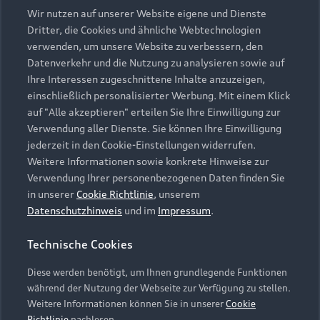
Wir nutzen auf unserer Website eigene und Dienste
›
QTS
Dritter, die Cookies und ähnliche Webtechnologien
verwenden, um unsere Website zu verbessern, den
›
EDI Belieferung
Datenverkehr und die Nutzung zu analysieren sowie auf
›
e-Sign
Ihre Interessen zugeschnittene Inhalte anzuzeigen,
einschließlich personalisierter Werbung. Mit einem Klick
›
EDI Finanz
auf "Alle akzeptieren" erteilen Sie Ihre Einwilligung zur
Verwendung aller Dienste. Sie können Ihre Einwilligung
jederzeit in den Cookie-Einstellungen widerrufen.
Weitere Informationen sowie konkrete Hinweise zur
Verwendung Ihrer personenbezogenen Daten finden Sie
in unserer
Cookie Richtlinie
, unserem
Datenschutzhinweis
und im
Impressum
.
Zurück nach oben
Technische Cookies
Modelle
Diese werden benötigt, um Ihnen grundlegende Funktionen
während der Nutzung der Webseite zur Verfügung zu stellen.
Kaufen & leasen
Weitere Informationen können Sie in unserer
Cookie
Alle Modelle
Richtlinie
nachlesen.