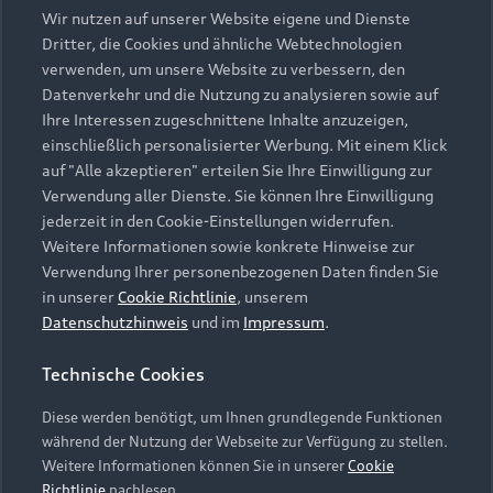
Wir nutzen auf unserer Website eigene und Dienste
Dritter, die Cookies und ähnliche Webtechnologien
Audi Partner finden
verwenden, um unsere Website zu verbessern, den
Datenverkehr und die Nutzung zu analysieren sowie auf
Unsere Audi Partner freuen sich Ihnen beratend
Ihre Interessen zugeschnittene Inhalte anzuzeigen,
zur Seite zu stehen. Finden Sie hier einen Audi
einschließlich personalisierter Werbung. Mit einem Klick
Partner in Ihrer Nähe und vereinbaren Sie direkt
auf "Alle akzeptieren" erteilen Sie Ihre Einwilligung zur
einen Termin!
Verwendung aller Dienste. Sie können Ihre Einwilligung
jederzeit in den Cookie-Einstellungen widerrufen.
Jetzt finden
Weitere Informationen sowie konkrete Hinweise zur
Verwendung Ihrer personenbezogenen Daten finden Sie
in unserer
Cookie Richtlinie
, unserem
Datenschutzhinweis
und im
Impressum
.
Zurück nach oben
Technische Cookies
Modelle
Diese werden benötigt, um Ihnen grundlegende Funktionen
während der Nutzung der Webseite zur Verfügung zu stellen.
Kaufen & leasen
Weitere Informationen können Sie in unserer
Cookie
Alle Modelle
Richtlinie
nachlesen.