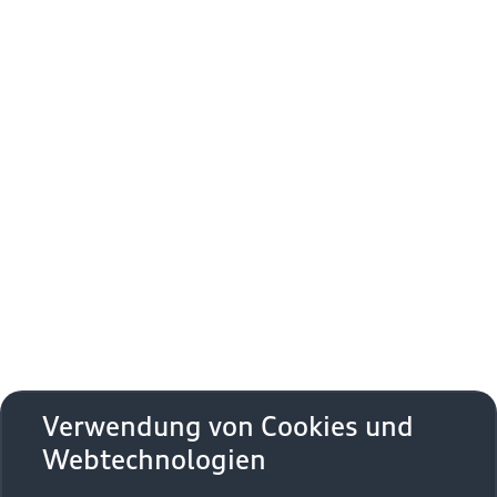
Servicekontakt Audi Partner
Kontaktieren Sie Ihren Audi Partner, um
Werkstatt­termine zu vereinbaren und individuelle
Angebote zu den Themen Service und Audi
Original Teile und Zubehör zu erhalten.
Serviceleistung anfragen
Verwendung von Cookies und
Webtechnologien