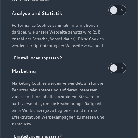
Modelle vergleichen
Service & Zubehör
Neuwagensuche
Analyse und Statistik
Elektromodelle
Gebrauchtwagensuche
Performance Cookies sammeln Informationen
Support
Saisonale Angebote
Plug-in-Hybride
darüber, wie unsere Webseite genutzt wird (z. B.
Gebrauchtwagen
Anzahl der Besuche, Verweildauer). Diese Cookies
Audi Services
Über Audi
werden zur Optimierung der Webseite verwendet.
Kundenservice
Finanzierung
Garantie
Einstellungen anpassen
Händlersuche
Aktionen & Angebote
Unternehmen
Audi digital services
Marketing
Audi Code
Geschäftskunden
Karriere
myAudi
Häufige Fragen (FAQ)
Marketing Cookies werden verwendet, um für die
Investor Relations
Benutzer relevantere und auf deren Interessen
© 2026 AUDI AG. Alle Rechte vorbehalten
Audi Online Beratung
zugeschnittene Inhalte anzubieten. Sie werden
Presse & Media Center
auch verwendet, um die Erscheinungshäufigkeit
Impressum
Rechtliches
Hinweisgebersystem
Online-Terminvereinbarung
einer Werbeanzeige zu begrenzen und um die
Datenschutz
Datenschutzinformation
Cookie-Einstellungen
Effektivität von Werbekampagnen zu messen und
Servicekontakt
Cookie-Richtlinie
Barrierefreiheit
zu steuern.
Audi erleben
Digital Services Act
EU Data Act
Bordbuch & Bedienungsanleitungen
Einstellungen anpassen
Newsletter