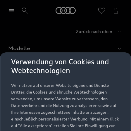
Startseite
Zurück nach oben
Händler wählen
Modelle
Verwendung von Cookies und
Kaufen & leasen
Alle Modelle
Webtechnologien
Modelle vergleichen
Service & Zubehör
Neuwagensuche
Wir nutzen auf unserer Website eigene und Dienste
Elektromodelle
Dritter, die Cookies und ähnliche Webtechnologien
Gebrauchtwagensuche
Support
verwenden, um unsere Website zu verbessern, den
Saisonale Angebote
Plug-in-Hybride
Datenverkehr und die Nutzung zu analysieren sowie auf
Gebrauchtwagen
Audi Services
Ihre Interessen zugeschnittene Inhalte anzuzeigen,
Über Audi
Kundenservice
Finanzierung
einschließlich personalisierter Werbung. Mit einem Klick
Garantie
auf "Alle akzeptieren" erteilen Sie Ihre Einwilligung zur
Händlersuche
Aktionen & Angebote