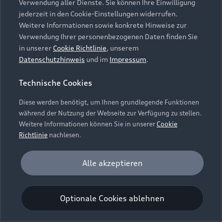
Verwendung aller Dienste. Sie können Ihre Einwilligung
Unternehmen
Audi digital services
jederzeit in den Cookie-Einstellungen widerrufen.
Audi Code
Geschäftskunden
Karriere
Weitere Informationen sowie konkrete Hinweise zur
myAudi
Häufige Fragen (FAQ)
Verwendung Ihrer personenbezogenen Daten finden Sie
Investor Relations
in unserer
Cookie Richtlinie
, unserem
© 2026 AUDI AG. Alle Rechte vorbehalten
Audi Online Beratung
Datenschutzhinweis
und im
Impressum
.
Presse & Media Center
Impressum
Rechtliches
Hinweisgebersystem
Online-Terminvereinbarung
Technische Cookies
Datenschutz
Datenschutzinformation
Cookie-Einstellungen
Servicekontakt
Cookie-Richtlinie
Barrierefreiheit
Diese werden benötigt, um Ihnen grundlegende Funktionen
Audi erleben
Digital Services Act
EU Data Act
während der Nutzung der Webseite zur Verfügung zu stellen.
Bordbuch & Bedienungsanleitungen
Newsletter
Weitere Informationen können Sie in unserer
Cookie
Verträge kündigen
Richtlinie
nachlesen.
Hinweis: Die aktuelle Darstellung und Anordnung der
Vertrag widerrufen
Embleme am Fahrzeug bei allen Abbildungen auf dieser
Analyse und Statistik
Alle akzeptieren
Webseite kann abweichen.
Performance Cookies sammeln Informationen
darüber, wie unsere Webseite genutzt wird (z. B.
Optionale Cookies ablehnen
Anzahl der Besuche, Verweildauer). Diese Cookies
werden zur Optimierung der Webseite verwendet.