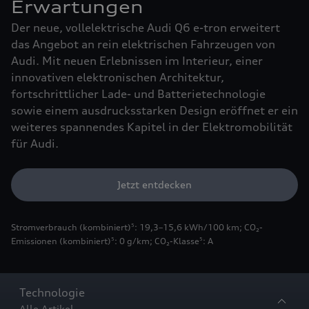
Erwartungen
Der neue, vollelektrische Audi Q6 e-tron erweitert
das Angebot an rein elektrischen Fahrzeugen von
Audi. Mit neuen Erlebnissen im Interieur, einer
innovativen elektronischen Architektur,
fortschrittlicher Lade- und Batterietechnologie
sowie einem ausdrucksstarken Design eröffnet er ein
weiteres spannendes Kapitel in der Elektromobilität
für Audi.
Jetzt entdecken
Stromverbrauch (kombiniert)
: 19,3–15,6 kWh/100 km
;
CO₂-
5
Emissionen (kombiniert)
: 0 g/km
;
CO₂-Klasse
: A
5
5
Technologie
Alle Artikel