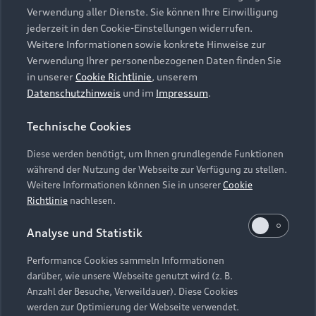
Impressum
Rechtliches
Hinweisgebersystem
Verwendung aller Dienste. Sie können Ihre Einwilligung
Online-Terminvereinbarung
Datenschutz
Datenschutzinformation
Cookie-Einstellungen
jederzeit in den Cookie-Einstellungen widerrufen.
Servicekontakt
Weitere Informationen sowie konkrete Hinweise zur
Cookie-Richtlinie
Barrierefreiheit
Audi erleben
Verwendung Ihrer personenbezogenen Daten finden Sie
Digital Services Act
EU Data Act
Bordbuch & Bedienungsanleitungen
in unserer
Cookie Richtlinie
, unserem
Newsletter
Datenschutzhinweis
und im
Impressum
.
Verträge kündigen
Hinweis: Die aktuelle Darstellung und Anordnung der
Vertrag widerrufen
Technische Cookies
Embleme am Fahrzeug bei allen Abbildungen auf dieser
Webseite kann abweichen.
Diese werden benötigt, um Ihnen grundlegende Funktionen
während der Nutzung der Webseite zur Verfügung zu stellen.
Weitere Informationen können Sie in unserer
Cookie
1
Bei der genannten Ausstattung handelt es sich um eine
Richtlinie
nachlesen.
Sonderausstattung gegen Aufpreis.
Analyse und Statistik
2
Nur in Verbindung mit quattro.
Performance Cookies sammeln Informationen
3
Audi e-tron GT quattro: Stromverbrauch (kombiniert): 19,3–
darüber, wie unsere Webseite genutzt wird (z. B.
17,8 kWh/100 km; CO₂-Emissionen (kombiniert): 0 g/km; CO₂-
Anzahl der Besuche, Verweildauer). Diese Cookies
Klasse: A.
werden zur Optimierung der Webseite verwendet.