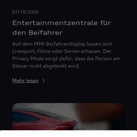
07/10/2025
Entertainmentzentrale für
den Beifahrer
Auf dem MMI Beifahrerdisplay lassen sich
Livesport, Filme oder Serien schauen. Der
Privacy Mode sorgt dafür, dass die Person am
Steuer nicht abgelenkt wird.
Mehr lesen